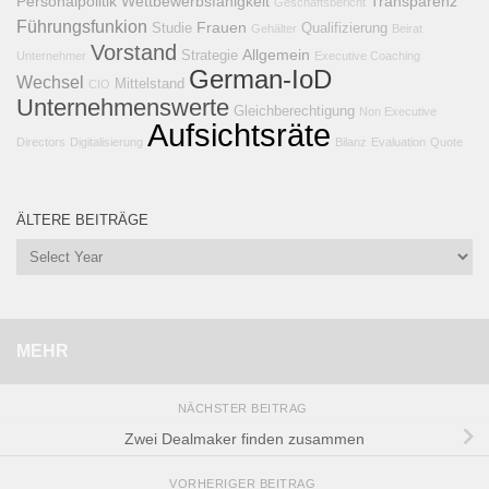
Personalpolitik
Wettbewerbsfähigkeit
Transparenz
Geschäftsbericht
Führungsfunkion
Frauen
Studie
Qualifizierung
Gehälter
Beirat
Vorstand
Allgemein
Strategie
Unternehmer
Executive Coaching
German-IoD
Wechsel
Mittelstand
CIO
Unternehmenswerte
Gleichberechtigung
Non Executive
Aufsichtsräte
Directors
Digitalisierung
Bilanz
Evaluation
Quote
ÄLTERE BEITRÄGE
MEHR
NÄCHSTER BEITRAG
Zwei Dealmaker finden zusammen
VORHERIGER BEITRAG