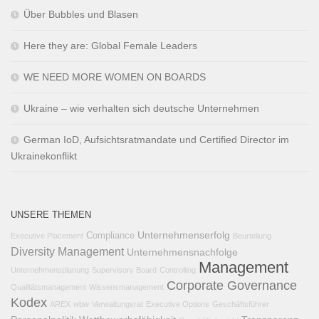
Über Bubbles und Blasen
Here they are: Global Female Leaders
WE NEED MORE WOMEN ON BOARDS
Ukraine – wie verhalten sich deutsche Unternehmen
German IoD, Aufsichtsratmandate und Certified Director im
Ukrainekonflikt
UNSERE THEMEN
Unternehmenserfolg
Compliance
Executive Placement
Beurteilung
Diversity Management
Unternehmensnachfolge
Management
Unternehmensplanung
Supervisory Board
Controlling
Corporate Governance
Qualitätsmanagement
Wissensmanagement
Kodex
AREX
wbw
Verwaltungsrat
Executive Options
Geschäftsführer