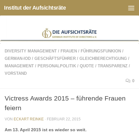
Institut der Aufsichtsräte
Zum Inhalt springen
DIVERSITY MANAGEMENT
/
FRAUEN
/
FÜHRUNGSFUNKION
/
GERMAN-IOD
/
GESCHÄFTSFÜHRER
/
GLEICHBERECHTIGUNG
/
MANAGEMENT
/
PERSONALPOLITIK
/
QUOTE
/
TRANSPARENZ
/
VORSTAND
0
Victress Awards 2015 – führende Frauen
feiern
VON
ECKART REINKE
·
FEBRUAR 22, 2015
Am 13. April 2015 ist es wieder so weit.