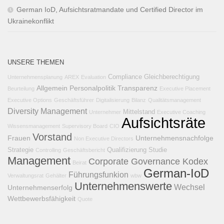
German IoD, Aufsichtsratmandate und Certified Director im
Ukrainekonflikt
UNSERE THEMEN
Compliance
Gleichberechtigung
Unternehmensplanung
AREX
Evaluation
Allgemein
Personalpolitik
Transparenz
Beurteilung
Executive Placement
Executive Options
Geschäftsführer
Digitalisierung
Bilanz
Qualitätsmanagement
Diversity Management
Mittelstand
Unternehmer
Executive Coaching
Aufsichtsräte
Wissensmanagement
Supervisory Board
CIO
Vorstand
Frauen
Unternehmensnachfolge
Non Executive Directors
Strategie
Qualifizierung
Studie
Controlling
Geschäftsbericht
Management
Corporate Governance Kodex
Beirat
German-IoD
Führungsfunkion
Verwaltungsrat
Gehälter
wbw
Unternehmenswerte
Wechsel
Unternehmenserfolg
Wettbewerbsfähigkeit
Quote