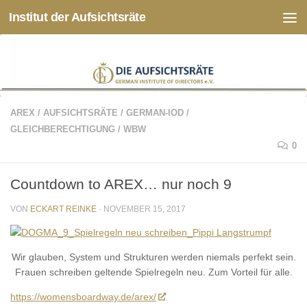
Institut der Aufsichtsräte
Zum Inhalt springen
AREX
/
AUFSICHTSRÄTE
/
GERMAN-IOD
/
GLEICHBERECHTIGUNG
/
WBW
0
Countdown to AREX… nur noch 9
VON
ECKART REINKE
·
NOVEMBER 15, 2017
Wir glauben, System und Strukturen werden niemals perfekt sein.
Frauen schreiben geltende Spielregeln neu. Zum Vorteil für alle.
https://womensboardway.de/arex/