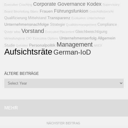
Corporate Governance Kodex
Executive Coaching
Supervisory
Führungsfunkion
Frauen
Board
Beurteilung
Bilanz
Geschäftsbericht
Transparenz
Qualifizierung
Mittelstand
Evaluation
Unternehmer
Unternehmensnachfolge
Strategie
Compliance
Qualitätsmanagement
Vorstand
Gleichberechtigung
Quote
wbw
Executive Placement
Unternehmenserfolg
Allgemein
Verwaltungsrat
CIO
Executive Options
Management
Personalpolitik
Studie
Gehälter
AREX
Aufsichtsräte
German-IoD
ÄLTERE BEITRÄGE
MEHR
NÄCHSTER BEITRAG