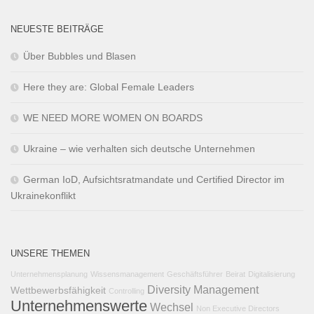
NEUESTE BEITRÄGE
Über Bubbles und Blasen
Here they are: Global Female Leaders
WE NEED MORE WOMEN ON BOARDS
Ukraine – wie verhalten sich deutsche Unternehmen
German IoD, Aufsichtsratmandate und Certified Director im
Ukrainekonflikt
UNSERE THEMEN
Unternehmensplanung
Wissensmanagement
Geschäftsführer
Beirat
Digitalisierung
Diversity Management
Wettbewerbsfähigkeit
Controlling
Unternehmenswerte
Wechsel
Non Executive Directors