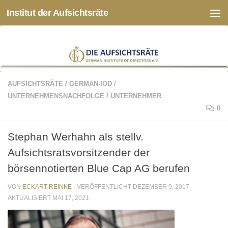
Institut der Aufsichtsräte
Zum Inhalt springen
AUFSICHTSRÄTE
/
GERMAN-IOD
/
UNTERNEHMENSNACHFOLGE
/
UNTERNEHMER
0
Stephan Werhahn als stellv.
Aufsichtsratsvorsitzender der
börsennotierten Blue Cap AG berufen
VON
ECKART REINKE
· VERÖFFENTLICHT
DEZEMBER 9, 2017
·
AKTUALISIERT
MAI 17, 2021