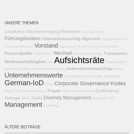
UNSERE THEMEN
Compliance
Gleichberechtigung
Mittelstand
Geschäftsführer
Führungsfunkion
Unternehmenserfolg
Allgemein
Digitalisierung
Non
Vorstand
Executive Directors
Supervisory Board
Executive Placement
Wechsel
Personalpolitik
Transparenz
Unternehmer
Executive Coaching
Aufsichtsräte
Wettbewerbsfähigkeit
wbw
Verwaltungsrat
Unternehmensnachfolge
Executive Options
Unternehmensplanung
Bilanz
Unternehmenswerte
Geschäftsbericht
Gehälter
Beurteilung
German-IoD
Corporate Governance Kodex
Beirat
Frauen
Qualifizierung
Quote
Qualitätsmanagement
Wissensmanagement
Diversity Management
Strategie
Studie
AREX
Evaluation
CIO
Management
Controlling
ÄLTERE BEITRÄGE