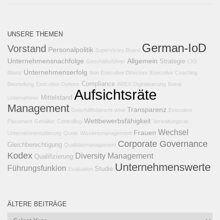
UNSERE THEMEN
German-IoD
Vorstand
Personalpolitik
Supervisory Board
Unternehmensnachfolge
Allgemein
Strategie
Geschäftsführer
CIO
Unternehmenserfolg
Bilanz
Non Executive Directors
Executive Coaching
Compliance
Beurteilung
Executive Options
AREX
Digitalisierung
Beirat
Aufsichtsräte
Mittelstand
Unternehmer
Management
Transparenz
Geschäftsbericht
wbw
Executive
Wettbewerbsfähigkeit
Placement
Gehälter
Controlling
Verwaltungsrat
Wechsel
Frauen
Unternehmensplanung
Quote
Wissensmanagement
Corporate Governance
Gleichberechtigung
Qualitätsmanagement
Kodex
Diversity Management
Qualifizierung
Unternehmenswerte
Führungsfunkion
Studie
Evaluation
ÄLTERE BEITRÄGE