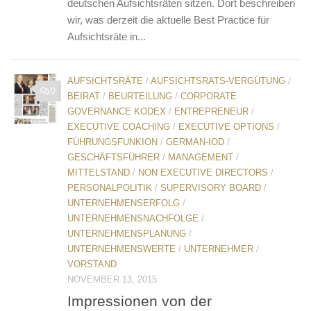
deutschen Aufsichtsräten sitzen. Dort beschreiben
wir, was derzeit die aktuelle Best Practice für
Aufsichtsräte in...
AUFSICHTSRÄTE
/
AUFSICHTSRATS-VERGÜTUNG
/
0
BEIRAT
/
BEURTEILUNG
/
CORPORATE
GOVERNANCE KODEX
/
ENTREPRENEUR
/
EXECUTIVE COACHING
/
EXECUTIVE OPTIONS
/
FÜHRUNGSFUNKION
/
GERMAN-IOD
/
GESCHÄFTSFÜHRER
/
MANAGEMENT
/
MITTELSTAND
/
NON EXECUTIVE DIRECTORS
/
PERSONALPOLITIK
/
SUPERVISORY BOARD
/
UNTERNEHMENSERFOLG
/
UNTERNEHMENSNACHFOLGE
/
UNTERNEHMENSPLANUNG
/
UNTERNEHMENSWERTE
/
UNTERNEHMER
/
VORSTAND
NOVEMBER 13, 2015
Impressionen von der