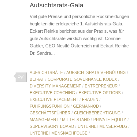
Aufsichtsrats-Gala
Viel gute Presse und persönliche Rückmeldungen
begleiten die erfolgreiche 1. Aufsichtsrats-Gala.
Eckart Reinke berichtet aus der Praxis, was für
gute Aufsichtsräte wirklich wichtig ist. Corinne
Gabler, CEO Nestlé Österreich mit Eckart Reinke
Dr. Sandra...
AUFSICHTSRÄTE
/
AUFSICHTSRATS-VERGÜTUNG
/
0
BEIRAT
/
CORPORATE GOVERNANCE KODEX
/
DIVERSITY MANAGEMENT
/
ENTREPRENEUR
/
EXECUTIVE COACHING
/
EXECUTIVE OPTIONS
/
EXECUTIVE PLACEMENT
/
FRAUEN
/
FÜHRUNGSFUNKION
/
GERMAN-IOD
/
GESCHÄFTSFÜHRER
/
GLEICHBERECHTIGUNG
/
MANAGEMENT
/
MITTELSTAND
/
PRIVATE EQUITY
/
SUPERVISORY BOARD
/
UNTERNEHMENSERFOLG
/
UNTERNEHMENSNACHFOLGE
/