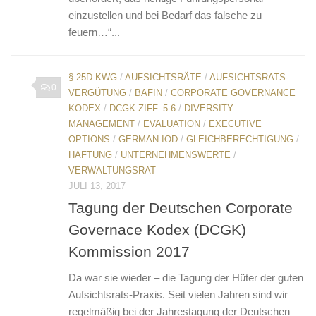
einzustellen und bei Bedarf das falsche zu
feuern…“...
§ 25D KWG
/
AUFSICHTSRÄTE
/
AUFSICHTSRATS-
0
VERGÜTUNG
/
BAFIN
/
CORPORATE GOVERNANCE
KODEX
/
DCGK ZIFF. 5.6
/
DIVERSITY
MANAGEMENT
/
EVALUATION
/
EXECUTIVE
OPTIONS
/
GERMAN-IOD
/
GLEICHBERECHTIGUNG
/
HAFTUNG
/
UNTERNEHMENSWERTE
/
VERWALTUNGSRAT
JULI 13, 2017
Tagung der Deutschen Corporate
Governace Kodex (DCGK)
Kommission 2017
Da war sie wieder – die Tagung der Hüter der guten
Aufsichtsrats-Praxis. Seit vielen Jahren sind wir
regelmäßig bei der Jahrestagung der Deutschen