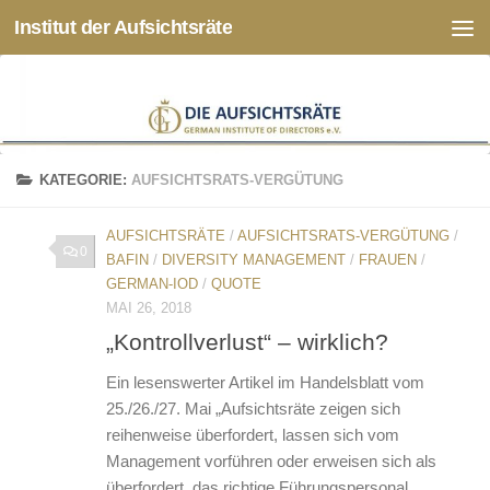
Institut der Aufsichtsräte
Zum Inhalt springen
KATEGORIE:
AUFSICHTSRATS-VERGÜTUNG
AUFSICHTSRÄTE
/
AUFSICHTSRATS-VERGÜTUNG
/
0
BAFIN
/
DIVERSITY MANAGEMENT
/
FRAUEN
/
GERMAN-IOD
/
QUOTE
MAI 26, 2018
„Kontrollverlust“ – wirklich?
Ein lesenswerter Artikel im Handelsblatt vom
25./26./27. Mai „Aufsichtsräte zeigen sich
reihenweise überfordert, lassen sich vom
Management vorführen oder erweisen sich als
überfordert, das richtige Führungspersonal