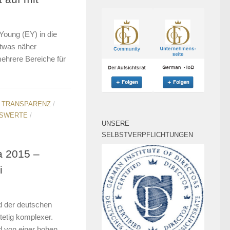
 Young (EY) in die
etwas näher
mehrere Bereiche für
/
TRANSPARENZ
/
SWERTE
/
UNSERE
SELBSTVERPFLICHTUNGEN
a 2015 –
i
d der deutschen
tetig komplexer.
d von einer hohen