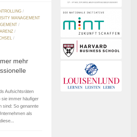
NTROLLING
/
RSITY MANAGEMENT
GEMENT
/
ARENZ
/
CHSEL
/
mer mehr
ssionelle
nds Aufsichtsräten
 sie immer häufiger
n sind: So genannte
 Unternehmen als
iese...