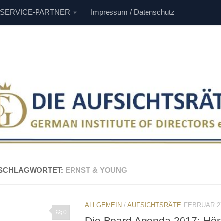
 SERVICE-PARTNER
Impressum / Datenschutz
SCHLAGWORTET:
ERNST & YOUNG
ALLGEMEIN
/
AUFSICHTSRÄTE
FEBRUAR 27
0
Die Board Agenda 2017: Hört