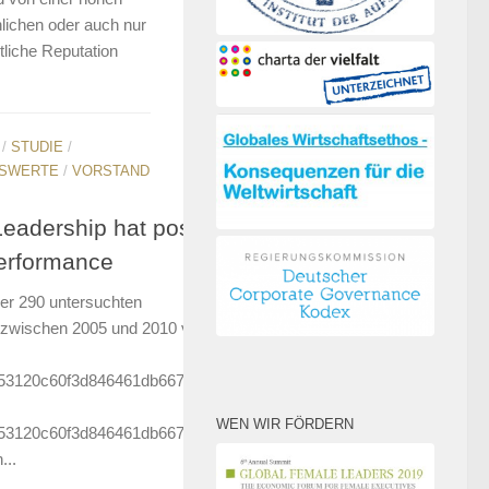
hlichen oder auch nur
tliche Reputation
/
STUDIE
/
SWERTE
/
VORSTAND
eadership hat positiven
erformance
er 290 untersuchten
 zwischen 2005 und 2010 von 5 auf
53120c60f3d846461db66758c53f5}
WEN WIR FÖRDERN
53120c60f3d846461db66758c53f5}
...