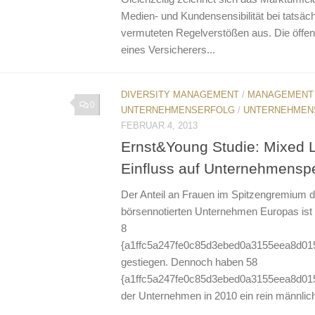
Medien- und Kundensensibilität bei tatsäc
vermuteten Regelverstößen aus. Die öffen
eines Versicherers...
DIVERSITY MANAGEMENT
/
MANAGEMENT
0
UNTERNEHMENSERFOLG
/
UNTERNEHMEN
FEBRUAR 4, 2013
Ernst&Young Studie: Mixed L
Einfluss auf Unternehmensp
Der Anteil an Frauen im Spitzengremium d
börsennotierten Unternehmen Europas ist
8
{a1ffc5a247fe0c85d3ebed0a3155eea8d01
gestiegen. Dennoch haben 58
{a1ffc5a247fe0c85d3ebed0a3155eea8d01
der Unternehmen in 2010 ein rein männlich