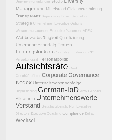
Diversity
Studie
Unternehmensplanung
Management
Mittelstand
Gleichberechtigung
Transparenz
Supervisory Board
Beurteilung
Strategie
Unternehmer
Executive Options
Wissensmanagement
Executive Placement
AREX
Wettbewerbsfähigkeit
Qualifizierung
Unternehmenserfolg
Frauen
Führungsfunkion
Controlling
Evaluation
CIO
Personalpolitik
Verwaltungsrat
Aufsichtsräte
Quote
Corporate Governance
Geschäftsführer
Kodex
Unternehmensnachfolge
German-IoD
Digitalisierung
wbw
Gehälter
Unternehmenswerte
Allgemein
Vorstand
Geschäftsbericht
Non Executive
Compliance
Directors
Executive Coaching
Beirat
Wechsel