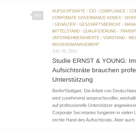
AUFSICHTSRÄTE
/
CIO
/
COMPLIANCE
/
CO
0
CORPORATE GOVERNANCE KODEX
/
DIVE
/
GEHÄLTER
/
GESCHÄFTSBERICHT
/
MANA
MITTELSTAND
/
QUALIFIZIERUNG
/
TRANSP
UNTERNEHMENSWERTE
/
VORSTAND
/
WE
WISSENSMANAGEMENT
JULI 20, 2012
Studie ERNST & YOUNG: Im
Aufsichtsräte brauchen profe
Unterstützung
Berlin/Stuttgart. Die Arbeit von Deutschla
wird zunehmend anspruchsvoller, weshalb
auf professionelle Unterstützer angewiese
Corporate Secretaries fungieren in vielen
rechte Hand des Aufsichtsrats. Aber auch d