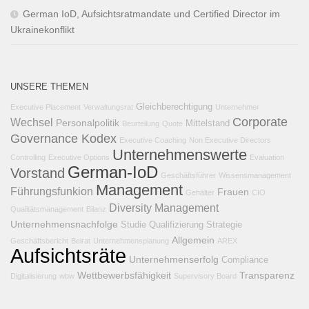
German IoD, Aufsichtsratmandate und Certified Director im
Ukrainekonflikt
UNSERE THEMEN
Gleichberechtigung
Executive Placement
Verwaltungsrat
Unternehmer
Corporate
Wechsel
Personalpolitik
Mittelstand
Beurteilung
Quote
Governance Kodex
Executive Coaching
Non Executive Directors
Unternehmenswerte
Controlling
Executive Options
Evaluation
German-IoD
Vorstand
Geschäftsführer
Wissensmanagement
Management
Führungsfunkion
Frauen
Gehälter
CIO
Diversity Management
Qualitätsmanagement
Bilanz
Unternehmensnachfolge
Studie
Qualifizierung
Strategie
Allgemein
Geschäftsbericht
Beirat
Unternehmensplanung
AREX
Aufsichtsräte
Unternehmenserfolg
Compliance
Wettbewerbsfähigkeit
Transparenz
Digitalisierung
wbw
Supervisory Board