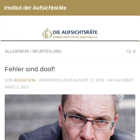
Institut der Aufsichtsräte
Zum Inhalt springen
ALLGEMEIN
/
BEURTEILUNG
0
Fehler sind doof!
VON
REDAKTION
· VERÖFFENTLICHT
AUGUST 27, 2019
· AKTUALISIERT
MÄRZ 3, 2022