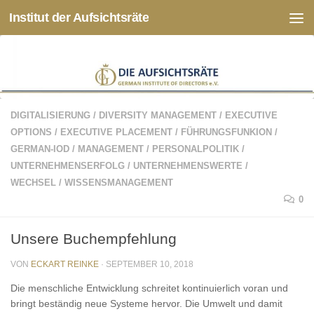
Institut der Aufsichtsräte
Zum Inhalt springen
DIGITALISIERUNG
/
DIVERSITY MANAGEMENT
/
EXECUTIVE
OPTIONS
/
EXECUTIVE PLACEMENT
/
FÜHRUNGSFUNKION
/
GERMAN-IOD
/
MANAGEMENT
/
PERSONALPOLITIK
/
UNTERNEHMENSERFOLG
/
UNTERNEHMENSWERTE
/
WECHSEL
/
WISSENSMANAGEMENT
0
Unsere Buchempfehlung
VON
ECKART REINKE
·
SEPTEMBER 10, 2018
Die menschliche Entwicklung schreitet kontinuierlich voran und
bringt beständig neue Systeme hervor. Die Umwelt und damit