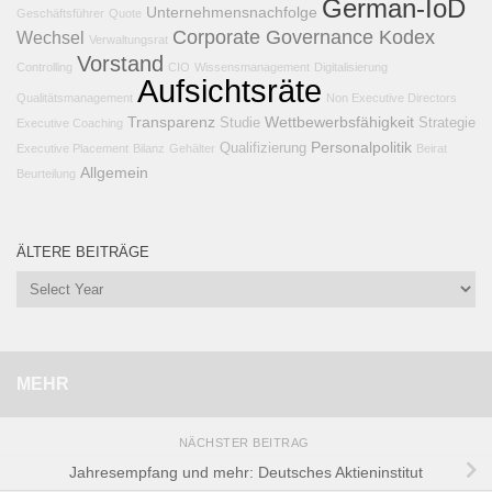
German-IoD
Unternehmensnachfolge
Geschäftsführer
Quote
Corporate Governance Kodex
Wechsel
Verwaltungsrat
Vorstand
Controlling
CIO
Wissensmanagement
Digitalisierung
Aufsichtsräte
Qualitätsmanagement
Non Executive Directors
Transparenz
Wettbewerbsfähigkeit
Studie
Strategie
Executive Coaching
Personalpolitik
Qualifizierung
Executive Placement
Bilanz
Gehälter
Beirat
Allgemein
Beurteilung
ÄLTERE BEITRÄGE
MEHR
NÄCHSTER BEITRAG
Jahresempfang und mehr: Deutsches Aktieninstitut