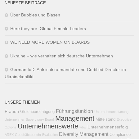
NEUESTE BEITRÄGE
Über Bubbles und Blasen
Here they are: Global Female Leaders
WE NEED MORE WOMEN ON BOARDS
Ukraine – wie verhalten sich deutsche Unternehmen
German IoD, Aufsichtsratmandate und Certified Director im
Ukrainekonflikt
UNSERE THEMEN
Führungsfunkion
Frauen
Gleichberechtigung
Unternehmensplanung
Management
Mittelstand
Unternehmer
Supervisory Board
Executive
Unternehmenswerte
Unternehmenserfolg
Options
wbw
Diversity Management
Compliance
AREX
Geschäftsbericht
Evaluation