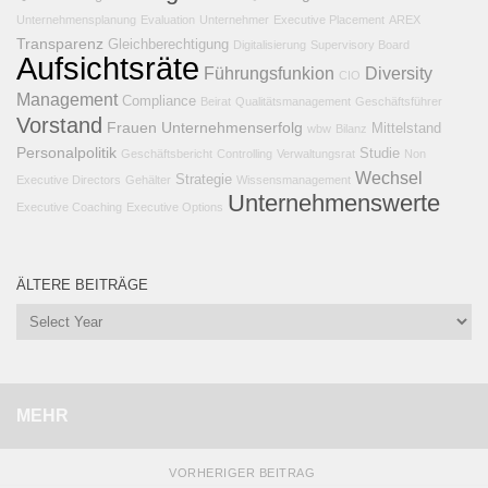
Unternehmensplanung
Evaluation
Unternehmer
Executive Placement
AREX
Transparenz
Gleichberechtigung
Digitalisierung
Supervisory Board
Aufsichtsräte
Führungsfunkion
Diversity
CIO
Management
Compliance
Beirat
Qualitätsmanagement
Geschäftsführer
Vorstand
Frauen
Unternehmenserfolg
Mittelstand
wbw
Bilanz
Personalpolitik
Studie
Geschäftsbericht
Controlling
Verwaltungsrat
Non
Wechsel
Strategie
Executive Directors
Gehälter
Wissensmanagement
Unternehmenswerte
Executive Coaching
Executive Options
ÄLTERE BEITRÄGE
MEHR
VORHERIGER BEITRAG