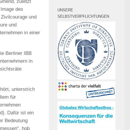
 Smend, zuletzt
s Image des
UNSERE
 Zivilcourage und
SELBSTVERPFLICHTUNGEN
eure und
ternehmen in einer
ie Berliner IBB
nternehmern in
sichtsräte
hört, unterstrich
llem für
nternehmen
. Dafür ist ein
Der Bedeutung
emessen“, hob