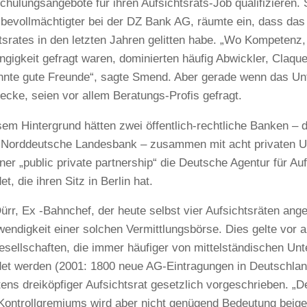
chulungsangebote für ihren Aufsichtsrats-Job qualifizieren.
bevollmächtigter bei der DZ Bank AG, räumte ein, dass da
tsrates in den letzten Jahren gelitten habe. „Wo Kompetenz,
gigkeit gefragt waren, dominierten häufig Abwickler, Claqu
nte gute Freunde“, sagte Smend. Aber gerade wenn das Un
tecke, seien vor allem Beratungs-Profis gefragt.
sem Hintergrund hätten zwei öffentlich-rechtliche Banken – d
 Norddeutsche Landesbank – zusammen mit acht privaten U
ner „public private partnership“ die Deutsche Agentur für Auf
t, die ihren Sitz in Berlin hat.
ürr, Ex -Bahnchef, der heute selbst vier Aufsichtsräten ange
wendigkeit einer solchen Vermittlungsbörse. Dies gelte vor a
esellschaften, die immer häufiger von mittelständischen U
et werden (2001: 1800 neue AG-Eintragungen in Deutschland)
ens dreiköpfiger Aufsichtsrat gesetzlich vorgeschrieben. „
Kontrollgremiums wird aber nicht genügend Bedeutung beig