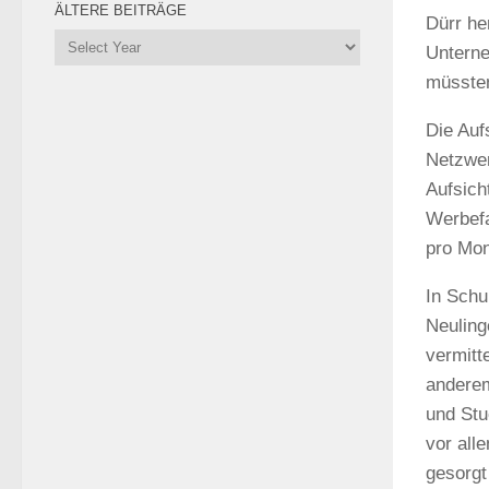
ÄLTERE BEITRÄGE
Dürr he
Unterne
müsste
Die Auf
Netzwer
Aufsich
Werbefa
pro Mon
In Schu
Neuling
vermitt
anderem
und Stu
vor all
gesorgt 