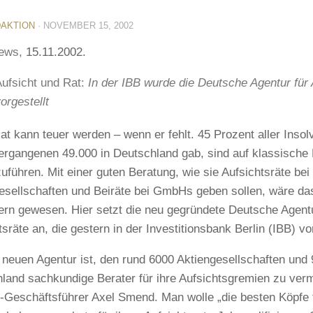
AKTION
·
NOVEMBER 15, 2002
News,
15.11.2002.
ufsicht und Rat:
In der IBB wurde die Deutsche Agentur für 
orgestellt
at kann teuer werden – wenn er fehlt. 45 Prozent aller Inso
ergangenen 49.000 in Deutschland gab, sind auf klassisch
uführen. Mit einer guten Beratung, wie sie Aufsichtsräte bei
esellschaften und Beiräte bei GmbHs geben sollen, wäre das
ern gewesen. Hier setzt die neu gegründete Deutsche Agentu
tsräte an, die gestern in der Investitionsbank Berlin (IBB) vo
r neuen Agentur ist, den rund 6000 Aktiengesellschaften un
land sachkundige Berater für ihre Aufsichtsgremien zu vermi
-Geschäftsführer Axel Smend. Man wolle „die besten Köpfe 