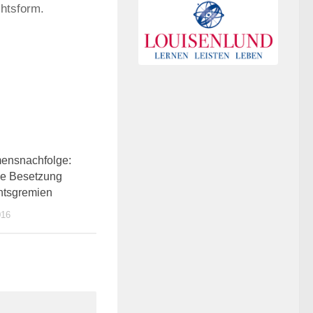
chtsform.
0
ensnachfolge:
he Besetzung
htsgremien
016