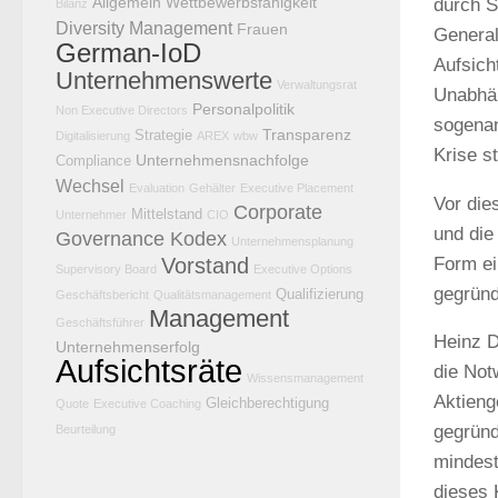
Allgemein
Wettbewerbsfähigkeit
durch S
Bilanz
Diversity Management
Frauen
General
German-IoD
Aufsich
Unternehmenswerte
Verwaltungsrat
Unabhän
Personalpolitik
Non Executive Directors
sogenan
Transparenz
Strategie
Digitalisierung
AREX
wbw
Krise s
Unternehmensnachfolge
Compliance
Wechsel
Evaluation
Gehälter
Executive Placement
Vor die
Corporate
Mittelstand
Unternehmer
CIO
und die
Governance Kodex
Unternehmensplanung
Form ei
Vorstand
Supervisory Board
Executive Options
gegründe
Qualifizierung
Geschäftsbericht
Qualitätsmanagement
Management
Geschäftsführer
Heinz D
Unternehmenserfolg
Aufsichtsräte
die Not
Wissensmanagement
Aktieng
Gleichberechtigung
Quote
Executive Coaching
gegründ
Beurteilung
mindest
dieses 