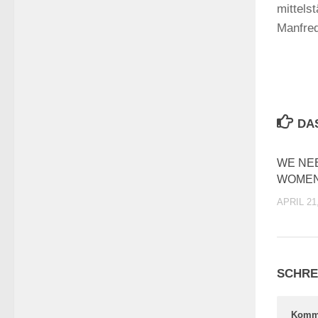
mittels
Manfre
DA
WE NE
WOMEN
APRIL 21
SCHRE
Komm