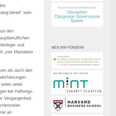
des
log bereit“ sein
aus den
auptberuflichen
 Verleger und
WEN WIR FÖRDERN
it „vier Mandaten
sen als auch den
nderfahrungen
 seien unter
en bei Haftungs-
er Vergangenheit
cherereien
inie an