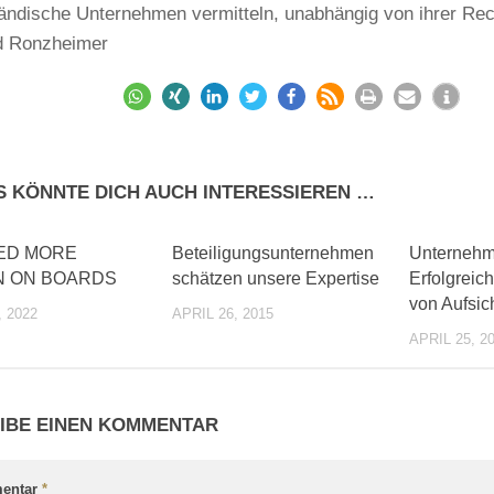
tändische Unternehmen vermitteln, unabhängig von ihrer Re
d Ronzheimer
S KÖNNTE DICH AUCH INTERESSIEREN …
0
0
ED MORE
Beteiligungsunternehmen
Unternehm
 ON BOARDS
schätzen unsere Expertise
Erfolgreic
von Aufsic
, 2022
APRIL 26, 2015
APRIL 25, 2
IBE EINEN KOMMENTAR
entar
*