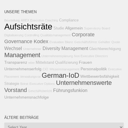
UNSERE THEMEN
Compliance
Beurteilung
AREX
Executive Coaching
Aufsichtsräte
Allgemein
Studie
Supervisory Board
Corporate
Digitalisierung
Controlling
Qualitätsmanagement
Governance Kodex
Evaluation
Bilanz
Geschäftsführer
Gehälter
Quote
Wechsel
Diversity Management
Gleichberechtigung
Unternehmer
Management
Unternehmensplanung
Non Executive Directors
Transparenz
Frauen
Mittelstand
Qualifizierung
wbw
Unternehmenserfolg
Personalpolitik
CIO
Wissensmanagement
Executive
German-IoD
Wettbewerbsfähigkeit
Placement
Verwaltungsrat
Unternehmenswerte
Strategie
Beirat
Executive Options
Vorstand
Führungsfunkion
Geschäftsbericht
Unternehmensnachfolge
ÄLTERE BEITRÄGE