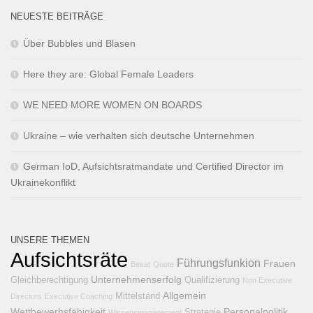
NEUESTE BEITRÄGE
Über Bubbles und Blasen
Here they are: Global Female Leaders
WE NEED MORE WOMEN ON BOARDS
Ukraine – wie verhalten sich deutsche Unternehmen
German IoD, Aufsichtsratmandate und Certified Director im
Ukrainekonflikt
UNSERE THEMEN
Aufsichtsräte
Führungsfunkion
Frauen
Beirat
Quote
Unternehmenserfolg
Gleichberechtigung
Qualifizierung
Non Executive
Allgemein
Mittelstand
Directors
Executive Coaching
Wettbewerbsfähigkeit
Personalpolitik
Strategie
Wissensmanagement