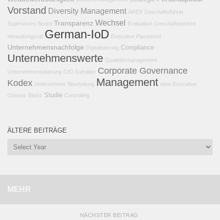
Vorstand
Diversity Management
AREX
Geschäftsführer
Wechsel
Transparenz
Supervisory Board
Evaluation
Geschäftsbericht
German-IoD
Verwaltungsrat
Executive Placement
Unternehmensnachfolge
Compliance
Digitalisierung
Unternehmenswerte
Qualitätsmanagement
Corporate Governance
Unternehmensplanung
CIO
Gehälter
Management
Kodex
Unternehmer
Beurteilung
wbw
Executive
Studie
Options
Bilanz
Controlling
ÄLTERE BEITRÄGE
MEHR
NÄCHSTER BEITRAG