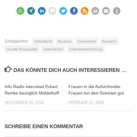
Schlagwörter:
Aufsichtsrat
Business
Governance
Research
Socially Responsible
Unternehmen
Unternehmensführung
DAS KÖNNTE DICH AUCH INTERESSIEREN …
Info Radio interviewt Eckart
Frauen in die Aufsichtsräte:
0
0
Reinke bezüglich Middelhoff
Frauen tun den Gremien gut
NOVEMBER 15, 2014
FEBRUAR 13, 2009
SCHREIBE EINEN KOMMENTAR