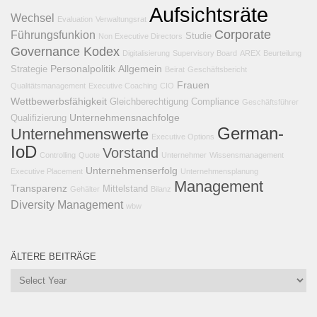
Aufsichtsräte
Wechsel
Evaluation
Verwaltungsrat
Corporate
Führungsfunkion
Studie
Non Executive Directors
Governance Kodex
Digitalisierung
Supervisory Board
AREX
Beurteilung
Personalpolitik
Allgemein
Strategie
Beirat
Geschäftsbericht
Frauen
Qualitätsmanagement
Executive Coaching
CIO
Wettbewerbsfähigkeit
Gleichberechtigung
Compliance
Geschäftsführer
Unternehmensnachfolge
Qualifizierung
German-
Unternehmenswerte
Executive Options
IoD
Vorstand
Controlling
Quote
Unternehmer
Wissensmanagement
Unternehmenserfolg
Executive Placement
Unternehmensplanung
Management
Transparenz
Mittelstand
Gehälter
Bilanz
Diversity Management
wbw
ÄLTERE BEITRÄGE