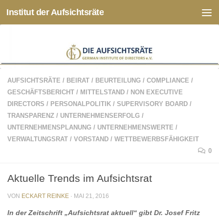
Institut der Aufsichtsräte
Zum Inhalt springen
AUFSICHTSRÄTE
/
BEIRAT
/
BEURTEILUNG
/
COMPLIANCE
/
GESCHÄFTSBERICHT
/
MITTELSTAND
/
NON EXECUTIVE
DIRECTORS
/
PERSONALPOLITIK
/
SUPERVISORY BOARD
/
TRANSPARENZ
/
UNTERNEHMENSERFOLG
/
UNTERNEHMENSPLANUNG
/
UNTERNEHMENSWERTE
/
VERWALTUNGSRAT
/
VORSTAND
/
WETTBEWERBSFÄHIGKEIT
0
Aktuelle Trends im Aufsichtsrat
VON
ECKART REINKE
·
MAI 21, 2016
In der Zeitschrift „Aufsichtsrat aktuell“ gibt Dr. Josef Fritz