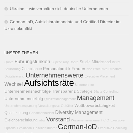
Ukraine – wie verhalten sich deutsche Unternehmen
German IoD, Aufsichtsratmandate und Certified Director im
Ukrainekonflikt
UNSERE THEMEN
Führungsfunkion
Studie
Mittelstand
Quote
Supervisory Board
Beirat
Personalpolitik
Frauen
Compliance
Beurteilung
Non Executive Directors
Unternehmenswerte
Digitalisierung
Executive Placement
Aufsichtsräte
Wechsel
Unternehmer
Unternehmensnachfolge
Transparenz
Strategie
Bilanz
Controlling
Management
Unternehmenserfolg
Qualitätsmanagement
Wettbewerbsfähigkeit
Unternehmensplanung
Verwaltungsrat
Gehälter
Diversity Management
Qualifizierung
Geschäftsbericht
Vorstand
Gleichberechtigung
wbw
Wissensmanagement
CIO
Executive
German-IoD
Options
Evaluation
Geschäftsführer
Executive Coaching