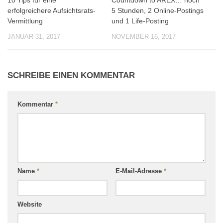
10 Tips für eine
Countdown to AREX… noch
0
0
erfolgreichere Aufsichtsrats-
5 Stunden, 2 Online-Postings
Vermittlung
und 1 Life-Posting
JANUAR 31, 2017
NOVEMBER 16, 2017
SCHREIBE EINEN KOMMENTAR
Kommentar
*
Name
*
E-Mail-Adresse
*
Website