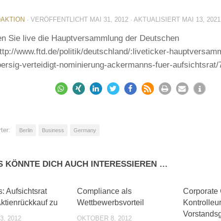
AKTION
· VERÖFFENTLICHT
MAI 31, 2012
· AKTUALISIERT
MAI 13, 2021
en Sie live die Hauptversammlung der Deutschen
ttp://www.ftd.de/politik/deutschland/:liveticker-hauptversa
ersig-verteidigt-nominierung-ackermanns-fuer-aufsichtsrat
ter:
Berlin
Business
Germany
S KÖNNTE DICH AUCH INTERESSIEREN …
0
0
: Aufsichtsrat
Compliance als
Corporate
Aktienrückkauf zu
Wettbewerbsvorteil
Kontrolle
Vorstandsg
, 2012
OKTOBER 8, 2012