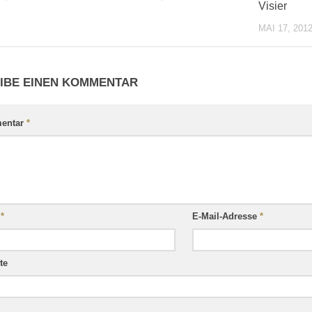
Visier
MAI 17, 201
IBE EINEN KOMMENTAR
entar
*
e
*
E-Mail-Adresse
*
te