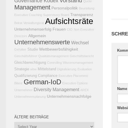
Vorstand
Governance Kodex
Quote
Management
Personalpolitik
Beurteilung
Transparenz
Executive Coaching
Supervisory Board
Aufsichtsräte
Beirat
Verwaltungsrat
Unternehmenserfolg
Frauen
CIO
Non Executive
SCHRE
Allgemein
Directors
Unternehmenswerte
Wechsel
Wettbewerbsfähigkeit
Studie
Gehälter
Komm
Geschäftsführer
Qualitätsmanagement
Geschäftsbericht
Gleichberechtigung
Controlling
Wissensmanagement
Strategie
Mittelstand
wbw
Digitalisierung
Evaluation
Qualifizierung
Compliance
Executive Placement
German-IoD
Bilanz
Executive Options
Nam
Diversity Management
Unternehmer
AREX
Unternehmensnachfolge
Unternehmensplanung
Websi
ÄLTERE BEITRÄGE