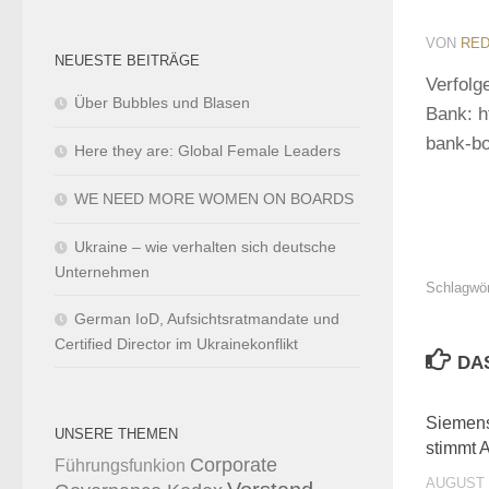
VON
RED
NEUESTE BEITRÄGE
Verfolg
Über Bubbles und Blasen
Bank: h
bank-bo
Here they are: Global Female Leaders
WE NEED MORE WOMEN ON BOARDS
Ukraine – wie verhalten sich deutsche
Unternehmen
Schlagwör
German IoD, Aufsichtsratmandate und
Certified Director im Ukrainekonflikt
DA
Siemens
UNSERE THEMEN
stimmt 
Corporate
Führungsfunkion
AUGUST 3