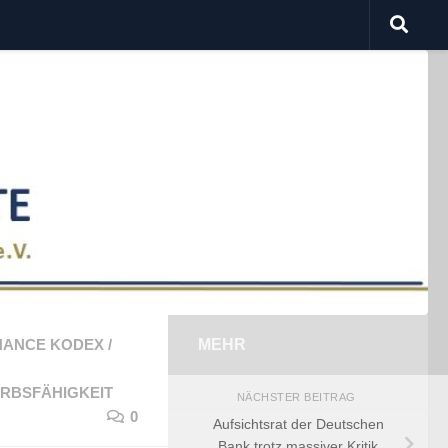
NANCE KODEX
/
MEHR
RBSFÄHIGKEIT
NÄCHSTER BEITRAG
0
Aufsichtsrat der Deutschen
Bank trotz massiver Kritik