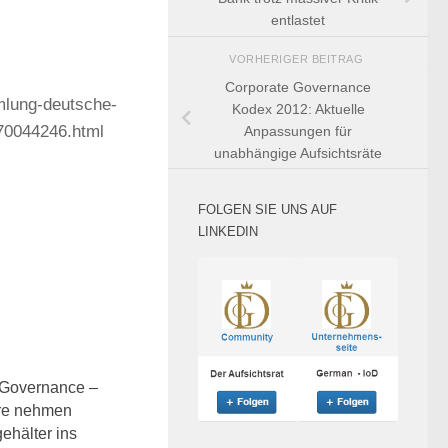
entlastet
VORHERIGER BEITRAG
Corporate Governance
mmlung-deutsche-
Kodex 2012: Aktuelle
/70044246.html
Anpassungen für
unabhängige Aufsichtsräte
FOLGEN SIE UNS AUF
LINKEDIN
1
 Governance –
ure nehmen
ehälter ins