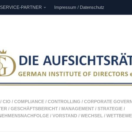
 SERVICE-PARTNER
Impressum / Datenschutz
/
CIO
/
COMPLIANCE
/
CONTROLLING
/
CORPORATE GOVER
TER
/
GESCHÄFTSBERICHT
/
MANAGEMENT
/
STRATEGIE
/
NEHMENSNACHFOLGE
/
VORSTAND
/
WECHSEL
/
WETTBEWE