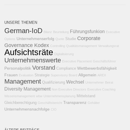
UNSERE THEMEN
German-IoD
Führungsfunkion
Bilanz
Beurteilung
Executive
Corporate
Unternehmenserfolg
Studie
Options
Quote
Governance Kodex
Controlling
Qualitätsmanagement
Verwaltungsrat
Aufsichtsräte
Digitalisierung
Unternehmenswerte
Executive Placement
Geschäftsführer
Vorstand
Personalpolitik
Wettbewerbsfähigkeit
Compliance
Frauen
Allgemein
Strategie
Evaluation
Supervisory Board
AREX
Management
Wechsel
Qualifizierung
Unternehmer
Beirat
Diversity Management
Non Executive Directors
Executive Coaching
Mittelstand
Wissensmanagement
wbw
Unternehmensplanung
Transparenz
Gleichberechtigung
Geschäftsbericht
Gehälter
Unternehmensnachfolge
CIO