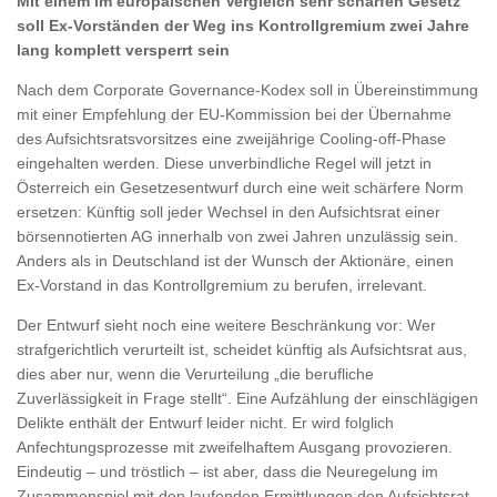
Mit einem im europäischen Vergleich sehr scharfen Gesetz
soll Ex-Vorständen der Weg ins Kontrollgremium zwei Jahre
lang komplett versperrt sein
Nach dem Corporate Governance-Kodex soll in Übereinstimmung
mit einer Empfehlung der EU-Kommission bei der Übernahme
des Aufsichtsratsvorsitzes eine zweijährige Cooling-off-Phase
eingehalten werden. Diese unverbindliche Regel will jetzt in
Österreich ein Gesetzesentwurf durch eine weit schärfere Norm
ersetzen: Künftig soll jeder Wechsel in den Aufsichtsrat einer
börsennotierten AG innerhalb von zwei Jahren unzulässig sein.
Anders als in Deutschland ist der Wunsch der Aktionäre, einen
Ex-Vorstand in das Kontrollgremium zu berufen, irrelevant.
Der Entwurf sieht noch eine weitere Beschränkung vor: Wer
strafgerichtlich verurteilt ist, scheidet künftig als Aufsichtsrat aus,
dies aber nur, wenn die Verurteilung „die berufliche
Zuverlässigkeit in Frage stellt“. Eine Aufzählung der einschlägigen
Delikte enthält der Entwurf leider nicht. Er wird folglich
Anfechtungsprozesse mit zweifelhaftem Ausgang provozieren.
Eindeutig – und tröstlich – ist aber, dass die Neuregelung im
Zusammenspiel mit den laufenden Ermittlungen den Aufsichtsrat