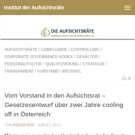
Institut der Aufsichtsräte
Zum Inhalt springen
AUFSICHTSRÄTE
/
COMPLIANCE
/
CONTROLLING
/
CORPORATE GOVERNANCE KODEX
/
GEHÄLTER
/
PERSONALPOLITIK
/
QUALIFIZIERUNG
/
STRATEGIE
/
TRANSPARENZ
/
VORSTAND
/
WECHSEL
0
Vom Vorstand in den Aufsichtsrat –
Gesetzesentwurf über zwei Jahre cooling
off in Österreich
VON
REDAKTION
·
JUNI 27, 2012