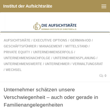
Institut der Aufsichtsräte
Zum Inhalt springen
AUFSICHTSRÄTE
/
EXECUTIVE OPTIONS
/
GERMAN-IOD
/
GESCHÄFTSFÜHRER
/
MANAGEMENT
/
MITTELSTAND
/
PRIVATE EQUITY
/
UNTERNEHMENSERFOLG
/
UNTERNEHMENSNACHFOLGE
/
UNTERNEHMENSPLANUNG
/
UNTERNEHMENSWERTE
/
UNTERNEHMER
/
VERWALTUNGSRAT
/
WECHSEL
0
Unternehmer schätzen unsere
Verschwiegenheit – auch oder gerade in
Familienangelegenheiten