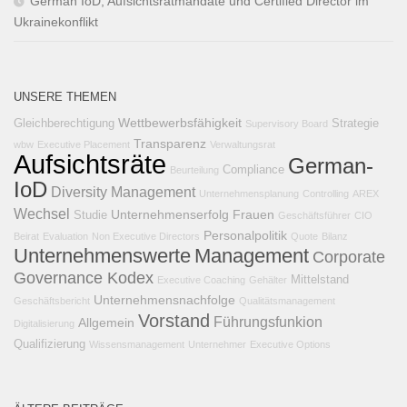
German IoD, Aufsichtsratmandate und Certified Director im
Ukrainekonflikt
UNSERE THEMEN
Wettbewerbsfähigkeit
Gleichberechtigung
Strategie
Supervisory Board
Transparenz
wbw
Executive Placement
Verwaltungsrat
Aufsichtsräte
German-
Compliance
Beurteilung
IoD
Diversity Management
Unternehmensplanung
Controlling
AREX
Wechsel
Unternehmenserfolg
Frauen
Studie
Geschäftsführer
CIO
Personalpolitik
Beirat
Evaluation
Non Executive Directors
Quote
Bilanz
Unternehmenswerte
Management
Corporate
Governance Kodex
Mittelstand
Executive Coaching
Gehälter
Unternehmensnachfolge
Geschäftsbericht
Qualitätsmanagement
Vorstand
Führungsfunkion
Allgemein
Digitalisierung
Qualifizierung
Wissensmanagement
Unternehmer
Executive Options