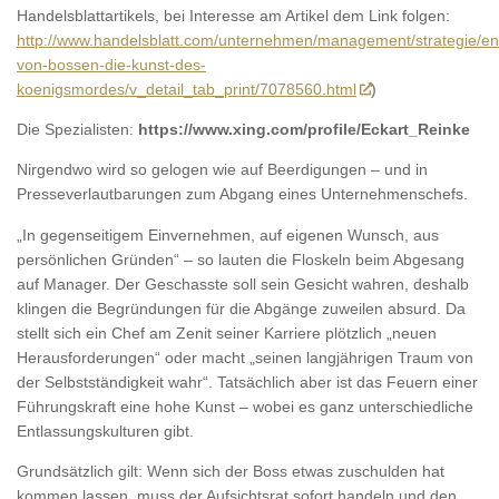
Handelsblattartikels, bei Interesse am Artikel dem Link folgen:
http://www.handelsblatt.com/unternehmen/management/strategie/en
von-bossen-die-kunst-des-
koenigsmordes/v_detail_tab_print/7078560.html
)
Die Spezialisten:
https://www.xing.com/profile/Eckart_Reinke
Nirgendwo wird so gelogen wie auf Beerdigungen – und in
Presseverlautbarungen zum Abgang eines Unternehmenschefs.
„In gegenseitigem Einvernehmen, auf eigenen Wunsch, aus
persönlichen Gründen“ – so lauten die Floskeln beim Abgesang
auf Manager. Der Geschasste soll sein Gesicht wahren, deshalb
klingen die Begründungen für die Abgänge zuweilen absurd. Da
stellt sich ein Chef am Zenit seiner Karriere plötzlich „neuen
Herausforderungen“ oder macht „seinen langjährigen Traum von
der Selbstständigkeit wahr“. Tatsächlich aber ist das Feuern einer
Führungskraft eine hohe Kunst – wobei es ganz unterschiedliche
Entlassungskulturen gibt.
Grundsätzlich gilt: Wenn sich der Boss etwas zuschulden hat
kommen lassen, muss der Aufsichtsrat sofort handeln und den