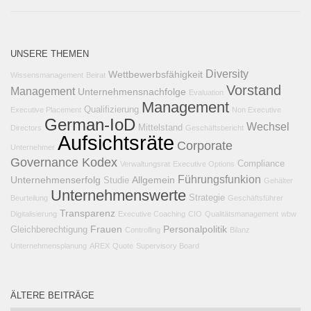
UNSERE THEMEN
Diversity
Wettbewerbsfähigkeit
Wissensmanagement
Beirat
Vorstand
Management
Unternehmensnachfolge
Evaluation
Management
Qualifizierung
Executive Placement
Non Executive
German-IoD
Wechsel
Mittelstand
Directors
Geschäftsbericht
Aufsichtsräte
Corporate
Unternehmer
Governance Kodex
Compliance
Verwaltungsrat
Executive Options
Führungsfunkion
Unternehmenserfolg
Allgemein
Studie
Gehälter
Unternehmenswerte
Strategie
Beurteilung
Geschäftsführer
Transparenz
Digitalisierung
Executive Coaching
CIO
Qualitätsmanagement
wbw
Frauen
Personalpolitik
Gleichberechtigung
Controlling
Bilanz
Unternehmensplanung
AREX
Quote
Supervisory Board
ÄLTERE BEITRÄGE