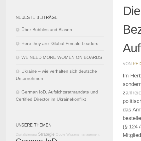
Die
NEUESTE BEITRÄGE
Bez
Über Bubbles und Blasen
Here they are: Global Female Leaders
Auf
WE NEED MORE WOMEN ON BOARDS
VON
RED
Ukraine – wie verhalten sich deutsche
Im Herb
Unternehmen
sondern
German IoD, Aufsichtsratmandate und
zahlrei
Certified Director im Ukrainekonflikt
politis
das Amt
bestell
UNSERE THEMEN
(§ 124 
Strategie
Mitglie
Digitalisierung
Quote
Wissensmanagement