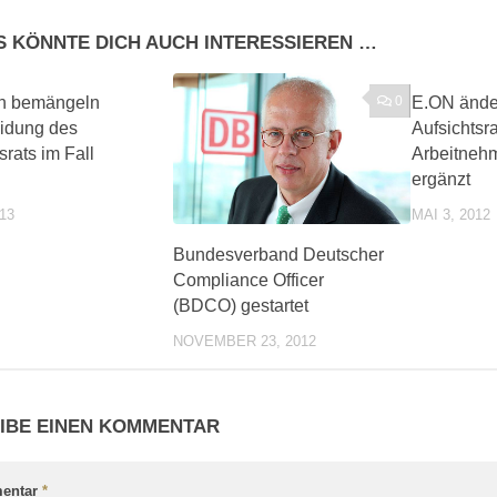
S KÖNNTE DICH AUCH INTERESSIEREN …
0
0
n bemängeln
E.ON ände
idung des
Aufsichtsr
srats im Fall
Arbeitnehm
ergänzt
013
MAI 3, 2012
Bundesverband Deutscher
Compliance Officer
(BDCO) gestartet
NOVEMBER 23, 2012
IBE EINEN KOMMENTAR
entar
*