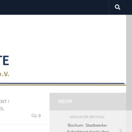
ENT
/
MEHR
EL
0
NÄCHSTER BEITRAG
Bochum: Stadtwerke-
Aufsichtsrat berät über