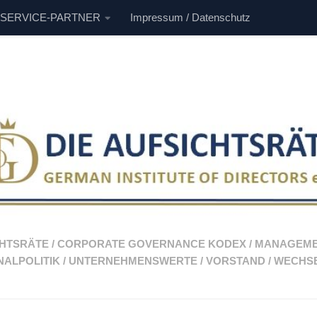
 SERVICE-PARTNER
Impressum / Datenschutz
CHTSRÄTE
/
CORPORATE GOVERNANCE KODEX
/
MANAGEM
ALPOLITIK
/
UNTERNEHMENSWERTE
/
VORSTAND
/
WECHS