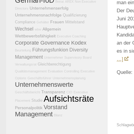
German-IoD
Beirat
AREX
Non Executive
man ein
Unternehmenserfolg
Directors
Der Deu
Unternehmensnachfolge
Qualifizierung
Juni 20
Frauen
Compliance
Mittelstand
Gehälter
Hauptve
Wechsel
Allgemein
wbw
Kandida
Wettbewerbsfähigkeit
Executive Coaching
Corporate Governance Kodex
an der 
Führungsfunkion
Diversity
es in s
Beurteilung
Management
Unternehmer
Supervisory Board
…]
Gleichberechtigung
Verwaltungsrat
Qualitätsmanagement
Evaluation
Controlling
Executive
Quelle:
Options
Geschäftsführer
Unternehmensplanung
Unternehmenswerte
Transparenz
Geschäftsbericht
CIO
Executive
Aufsichtsräte
Studie
Placement
Vorstand
Personalpolitik
Management
Bilanz
Schlagwör