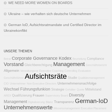
WE NEED MORE WOMEN ON BOARDS
Ukraine – wie verhalten sich deutsche Unternehmen
German IoD, Aufsichtsratmandate und Certified Director im
Ukrainekonflikt
UNSERE THEMEN
Corporate Governance Kodex
Compliance
Beirat
Beurteilung
Management
Vorstand
Gleichberechtigung
Geschäftsbericht
Allgemein
Verwaltungsrat
Executive Coaching
Controlling
Evaluation
Aufsichtsräte
Studie
Geschäftsführer
Qualitätsmanagement
Unternehmensnachfolge
CIO
Unternehmer
Non Executive Directors
Wechsel
Führungsfunkion
Strategie
Mittelstand
Gehälter
Quote
Diversity
Frauen
Qualifizierung
AREX
Supervisory Board
German-IoD
Management
Transparenz
Digitalisierung
Bilanz
Unternehmenswerte
Wissensmanagement
Executive Placement