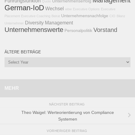
Management
Führungsfunkion
Unternehmenserfolg
Quote
German-IoD
Wechsel
wbw
Executive Options
Executive
Unternehmensnachfolge
Placement
Executive Coaching
Beirat
CIO
Bilanz
Diversity Management
Unternehmer
Unternehmenswerte
Vorstand
Personalpolitik
ÄLTERE BEITRÄGE
MEHR
NÄCHSTER BEITRAG
Theo Waigel: Werteorientierung von Compliance
Systemen
VORHERIGER BEITRAG