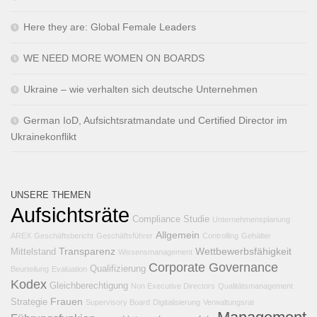
Here they are: Global Female Leaders
WE NEED MORE WOMEN ON BOARDS
Ukraine – wie verhalten sich deutsche Unternehmen
German IoD, Aufsichtsratmandate und Certified Director im
Ukrainekonflikt
UNSERE THEMEN
Aufsichtsräte
Compliance
Studie
Unternehmensplanung
Allgemein
AREX
Geschäftsbericht
Geschäftsführer
Controlling
Gehälter
Transparenz
Wettbewerbsfähigkeit
Mittelstand
Wissensmanagement
Corporate Governance
Qualifizierung
Beurteilung
Evaluation
Kodex
Gleichberechtigung
Non Executive Directors
Qualitätsmanagement
Frauen
Strategie
Supervisory Board
Digitalisierung
Verwaltungsrat