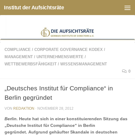
Institut der Aufsichtsräte
Zum Inhalt springen
COMPLIANCE
/
CORPORATE GOVERNANCE KODEX
/
MANAGEMENT
/
UNTERNEHMENSWERTE
/
WETTBEWERBSFÄHIGKEIT
/
WISSENSMANAGEMENT
0
„Deutsches Institut für Compliance“ in
Berlin gegründet
VON
REDAKTION
·
NOVEMBER 28, 2012
Berlin.
Heute hat sich in einer konstituierenden Sitzung das
„Deutsche Institut für Compliance“ in Berlin
gegründet.
Aufgrund gehäufter Skandale in deutschen