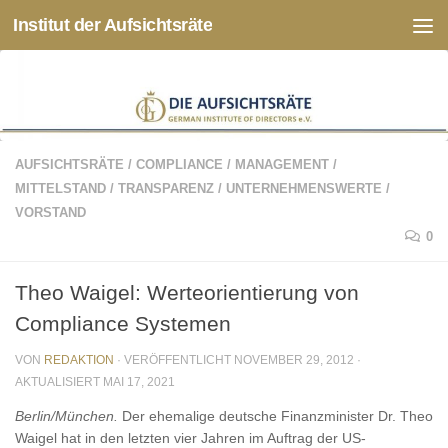
Institut der Aufsichtsräte
Zum Inhalt springen
AUFSICHTSRÄTE
/
COMPLIANCE
/
MANAGEMENT
/
MITTELSTAND
/
TRANSPARENZ
/
UNTERNEHMENSWERTE
/
VORSTAND
0
Theo Waigel: Werteorientierung von
Compliance Systemen
VON
REDAKTION
· VERÖFFENTLICHT
NOVEMBER 29, 2012
·
AKTUALISIERT
MAI 17, 2021
Berlin/München.
Der ehemalige deutsche Finanzminister Dr. Theo
Waigel hat in den letzten vier Jahren im Auftrag der US-