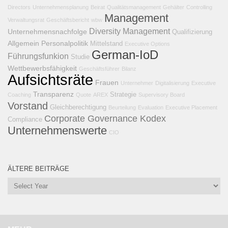
Directors
Unternehmensplanung
Beirat
Qualitätsmanagement
Gehälter
Controlling
Management
Verwaltungsrat
Geschäftsbericht
wbw
Diversity Management
Unternehmensnachfolge
Qualifizierung
Allgemein
Personalpolitik
Mittelstand
Executive Options
German-IoD
Führungsfunkion
Studie
Wettbewerbsfähigkeit
Geschäftsführer
Bilanz
Aufsichtsräte
Frauen
Unternehmer
Digitalisierung
Executive
Transparenz
Strategie
Coaching
Quote
AREX
Supervisory Board
Vorstand
Gleichberechtigung
Beurteilung
Evaluation
Executive Placement
Corporate Governance Kodex
Compliance
Unternehmenswerte
CIO
ÄLTERE BEITRÄGE