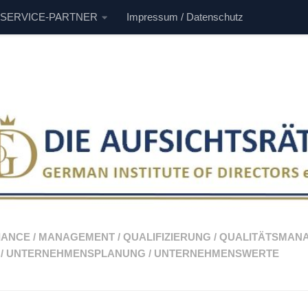
 SERVICE-PARTNER
Impressum / Datenschutz
IANCE
/
MANAGEMENT
/
QUALIFIZIERUNG
/
QUALITÄTSMAN
/
UNTERNEHMENSPLANUNG
/
UNTERNEHMENSWERTE