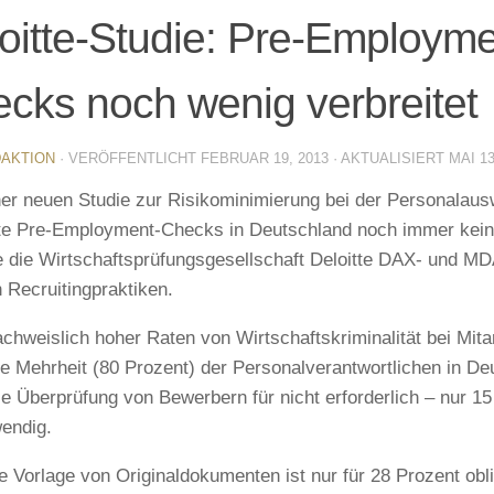
oitte-Studie: Pre-Employme
cks noch wenig verbreitet
AKTION
· VERÖFFENTLICHT
FEBRUAR 19, 2013
· AKTUALISIERT
MAI 13
ner neuen Studie zur Risikominimierung bei der Personalaus
te Pre-Employment-Checks in Deutschland noch immer kei
e die Wirtschaftsprüfungsgesellschaft Deloitte DAX- und 
n Recruitingpraktiken.
achweislich hoher Raten von Wirtschaftskriminalität bei Mitar
he Mehrheit (80 Prozent) der Personalverantwortlichen in De
le Überprüfung von Bewerbern für nicht erforderlich – nur 15
wendig.
e Vorlage von Originaldokumenten ist nur für 28 Prozent obl