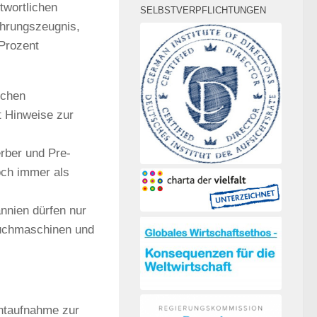
twortlichen
SELBSTVERPFLICHTUNGEN
ührungszeugnis,
Prozent
ichen
t Hinweise zur
rber und Pre-
och immer als
nnien dürfen nur
Suchmaschinen und
entaufnahme zur