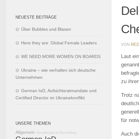
Del
NEUESTE BEITRÄGE
Che
Über Bubbles und Blasen
Here they are: Global Female Leaders
VON
RED
Laut ei
WE NEED MORE WOMEN ON BOARDS
genann
Ukraine – wie verhalten sich deutsche
befragt
Unternehmen
zu ihre
German IoD, Aufsichtsratmandate und
Trotz n
Certified Director im Ukrainekonflikt
deutlic
generel
für not
UNSERE THEMEN
Allgemein
Verwaltungsrat
Beurteilung
Auch di