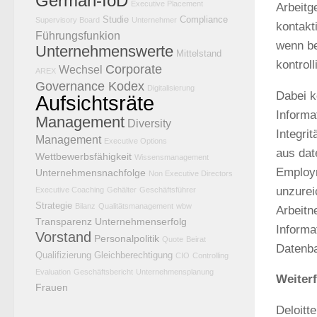
German-IoD
Executive Placement
Arbeitg
Studie
Compliance
Supervisory Board
Unternehmer
kontakt
Führungsfunkion
wenn be
Unternehmenswerte
Mittelstand
kontrol
Corporate
Wechsel
AREX
Governance Kodex
Digitalisierung
Dabei k
Aufsichtsräte
Informa
Management
Diversity
Integri
Management
Executive Options
aus dat
Wettbewerbsfähigkeit
Wissensmanagement
Employm
Unternehmensnachfolge
Non Executive Directors
unzurei
Executive Coaching
Gehälter
Geschäftsführer
Strategie
Bilanz
Qualitätsmanagement
wbw
Arbeitn
Transparenz
Unternehmenserfolg
Informa
Vorstand
Personalpolitik
Quote
Beirat
Datenb
Qualifizierung
Gleichberechtigung
CIO
Controlling
Evaluation
Geschäftsbericht
Unternehmensplanung
Weiter
Frauen
Deloitt