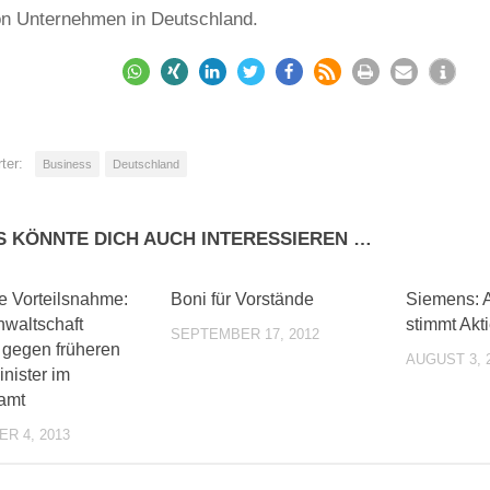
n Unternehmen in Deutschland.
ter:
Business
Deutschland
S KÖNNTE DICH AUCH INTERESSIEREN …
0
0
e Vorteilsnahme:
Boni für Vorstände
Siemens: A
nwaltschaft
stimmt Akt
SEPTEMBER 17, 2012
t gegen früheren
AUGUST 3, 
nister im
amt
R 4, 2013