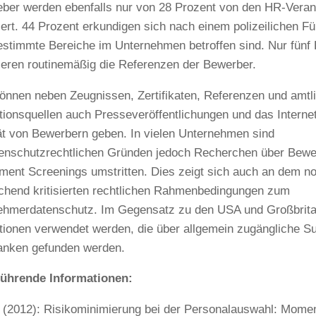
eber werden ebenfalls nur von 28 Prozent von den HR-Veran
iert. 44 Prozent erkundigen sich nach einem polizeilichen F
stimmte Bereiche im Unternehmen betroffen sind. Nur fünf 
lieren routinemäßig die Referenzen der Bewerber.
önnen neben Zeugnissen, Zertifikaten, Referenzen und amtl
tionsquellen auch Presseveröffentlichungen und das Interne
tät von Bewerbern geben. In vielen Unternehmen sind
enschutzrechtlichen Gründen jedoch Recherchen über Bewe
ent Screenings umstritten. Dies zeigt sich auch an dem n
chend kritisierten rechtlichen Rahmenbedingungen zum
ehmerdatenschutz. Im Gegensatz zu den USA und Großbrita
tionen verwendet werden, die über allgemein zugängliche 
anken gefunden werden.
führende Informationen:
e (2012): Risikominimierung bei der Personalauswahl: Mom