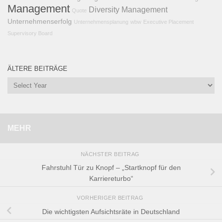
Management
Diversity Management
Quote
Unternehmenserfolg
Unternehmensplanung
wbw
Executive Placement
Supervisory Board
ÄLTERE BEITRÄGE
MEHR
NÄCHSTER BEITRAG
Fahrstuhl Tür zu Knopf – „Startknopf für den
Karriereturbo“
VORHERIGER BEITRAG
Die wichtigsten Aufsichtsräte in Deutschland