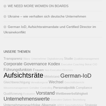
WE NEED MORE WOMEN ON BOARDS
Ukraine – wie verhalten sich deutsche Unternehmen
German IoD, Aufsichtsratmandate und Certified Director im
Ukrainekonflikt
UNSERE THEMEN
Transparenz
Studie
Bilanz
Unternehmer
Digitalisierung
Qualitätsmanagement
Corporate Governance Kodex
Executive Coaching
Beirat
CIO
Führungsfunkion
Frauen
Non Executive Directors
Aufsichtsräte
German-IoD
Mittelstand
Wechsel
Gleichberechtigung
Verwaltungsrat
Geschäftsbericht
Personalpolitik
Compliance
Wissensmanagement
Gehälter
Controlling
Vorstand
Wettbewerbsfähigkeit
Qualifizierung
Evaluation
Unternehmenswerte
Executive Options
Beurteilung
Unternehmensnachfolge
Allgemein
Strategie
AREX
Geschäftsführer