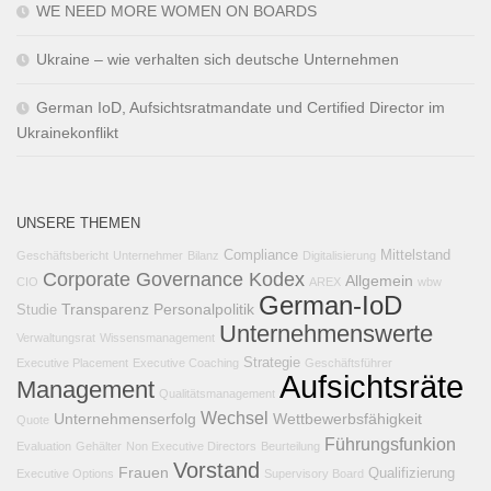
WE NEED MORE WOMEN ON BOARDS
Ukraine – wie verhalten sich deutsche Unternehmen
German IoD, Aufsichtsratmandate und Certified Director im
Ukrainekonflikt
UNSERE THEMEN
Compliance
Mittelstand
Geschäftsbericht
Unternehmer
Bilanz
Digitalisierung
Corporate Governance Kodex
Allgemein
CIO
AREX
wbw
German-IoD
Transparenz
Personalpolitik
Studie
Unternehmenswerte
Verwaltungsrat
Wissensmanagement
Strategie
Executive Placement
Executive Coaching
Geschäftsführer
Aufsichtsräte
Management
Qualitätsmanagement
Wechsel
Unternehmenserfolg
Wettbewerbsfähigkeit
Quote
Führungsfunkion
Evaluation
Gehälter
Non Executive Directors
Beurteilung
Vorstand
Frauen
Qualifizierung
Executive Options
Supervisory Board