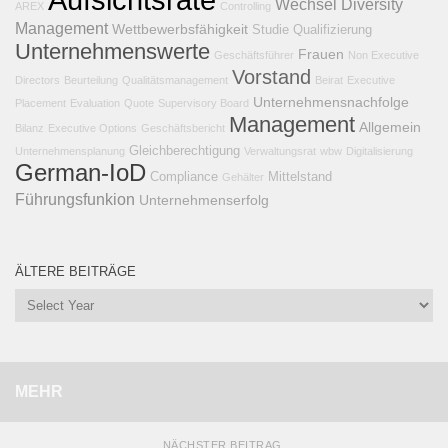
Wechsel
Diversity
AREX
Controlling
Management
Wettbewerbsfähigkeit
Studie
Qualifizierung
Unternehmenswerte
Frauen
Geschäftsführer
Non Executive
Vorstand
Directors
Beurteilung
Qualitätsmanagement
Beirat
Executive
Unternehmensnachfolge
Placement
Evaluation
Quote
Supervisory Board
Management
Allgemein
Bilanz
Executive Options
Geschäftsbericht
Gleichberechtigung
Unternehmensplanung
Verwaltungsrat
wbw
Digitalisierung
German-IoD
Compliance
Mittelstand
Gehälter
Führungsfunkion
Unternehmenserfolg
ÄLTERE BEITRÄGE
MEHR
NÄCHSTER BEITRAG