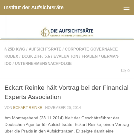
Institut der Aufsichtsräte
Zum Inhalt springen
§ 25D KWG
/
AUFSICHTSRÄTE
/
CORPORATE GOVERNANCE
KODEX
/
DCGK ZIFF. 5.6
/
EVALUATION
/
FRAUEN
/
GERMAN-
IOD
/
UNTERNEHMENSNACHFOLGE
0
Eckart Reinke hält Vortrag bei der Financial
Experts Association
VON
ECKART REINKE
·
NOVEMBER 26, 2014
Am Montagabend (23.11.2014) hielt der Geschäftsführer der
Deutschen Agentur für Aufsichtsräte, Eckart Reinke, einen Vortrag
über die Praxis in den Aufsichtsräten. Er zeigte damit eine