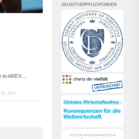
SELBSTVERPFLICHTUNGEN
0
n to AREX…
5, 2017