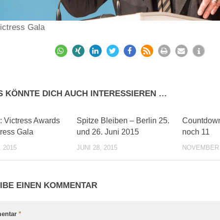
Victress Gala
S KÖNNTE DICH AUCH INTERESSIEREN …
0
0
l: Victress Awards
Spitze Bleiben – Berlin 25.
Countdow
tress Gala
und 26. Juni 2015
noch 11
, 2015
JUNI 28, 2015
NOVEMBER 1
IBE EINEN KOMMENTAR
entar
*