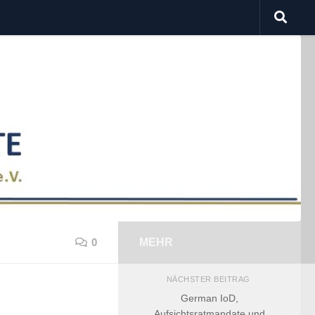
0
MEHR
NÄCHSTER BEITRAG
German IoD,
Aufsichtsratmandate und