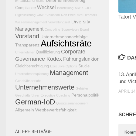
Unternehmenserfolg
Mittelstand
Bilanz
Wechsel
Compliance
Beurteilung
AREX
CIO
Digitalisierung
wbw
Evaluation
Non Executive Directors
Tatort 
Diversity
Wissensmanagement
Verwaltungsrat
Management
Controlling
Supervisory Board
Vorstand
Unternehmensnachfolge
Aufsichtsräte
Transparenz
Corporate
Qualifizierung
Unternehmer
DA
Governance Kodex
Führungsfunkion
Gleichberechtigung
Studie
Executive Options
Management
13. Apri
Unternehmensplanung
und Vic
Geschäftsbericht
Unternehmenswerte
Gehälter
APRIL 14
Personalpolitik
Geschäftsführer
Executive Coaching
German-IoD
Qualitätsmanagement
Allgemein
Wettbewerbsfähigkeit
SCHRE
ÄLTERE BEITRÄGE
Komm