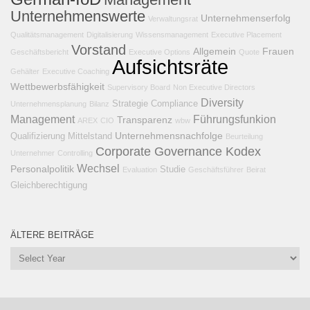
Unternehmenswerte
Unternehmenserfolg
Verwaltungsrat
Qualitätsmanagement
Digitalisierung
Wissensmanagement
Executive Placement
Vorstand
Allgemein
Frauen
Geschäftsbericht
Executive Options
Quote
Aufsichtsräte
Gehälter
Executive Coaching
Wettbewerbsfähigkeit
Supervisory Board
Non Executive Directors
Diversity
Strategie
Compliance
Unternehmensplanung
Bilanz
Management
Führungsfunkion
Transparenz
AREX
CIO
wbw
Unternehmensnachfolge
Qualifizierung
Mittelstand
Beurteilung
Corporate Governance Kodex
Unternehmer
Controlling
Wechsel
Personalpolitik
Studie
Evaluation
Geschäftsführer
Beirat
Gleichberechtigung
ÄLTERE BEITRÄGE