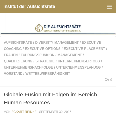
Institut der Aufsichtsräte
Zum Inhalt springen
AUFSICHTSRÄTE
/
DIVERSITY MANAGEMENT
/
EXECUTIVE
COACHING
/
EXECUTIVE OPTIONS
/
EXECUTIVE PLACEMENT
/
FRAUEN
/
FÜHRUNGSFUNKION
/
MANAGEMENT
/
QUALIFIZIERUNG
/
STRATEGIE
/
UNTERNEHMENSERFOLG
/
UNTERNEHMENSNACHFOLGE
/
UNTERNEHMENSPLANUNG
/
VORSTAND
/
WETTBEWERBSFÄHIGKEIT
0
Globale Fusion mit Folgen im Bereich
Human Resources
VON
ECKART REINKE
·
SEPTEMBER 30, 2015