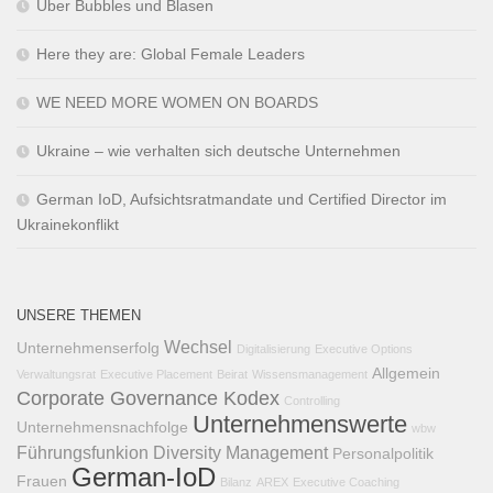
Über Bubbles und Blasen
Here they are: Global Female Leaders
WE NEED MORE WOMEN ON BOARDS
Ukraine – wie verhalten sich deutsche Unternehmen
German IoD, Aufsichtsratmandate und Certified Director im
Ukrainekonflikt
UNSERE THEMEN
Wechsel
Unternehmenserfolg
Digitalisierung
Executive Options
Allgemein
Verwaltungsrat
Executive Placement
Beirat
Wissensmanagement
Corporate Governance Kodex
Controlling
Unternehmenswerte
Unternehmensnachfolge
wbw
Führungsfunkion
Diversity Management
Personalpolitik
German-IoD
Frauen
Bilanz
AREX
Executive Coaching