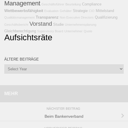
Management
Compliance
Geschäftsführer
Beurteilung
Wettbewerbsfähigkeit
Strategie
Mittelstand
Evaluation
Gehälter
CIO
Transparenz
Qualifizierung
Qualitätsmanagement
Non Executive Directors
Vorstand
Studie
Geschäftsbericht
Unternehmensplanung
Gleichberechtigung
Supervisory Board
Unternehmer
Quote
Aufsichtsräte
ÄLTERE BEITRÄGE
MEHR
NÄCHSTER BEITRAG
Beim Bankenverband