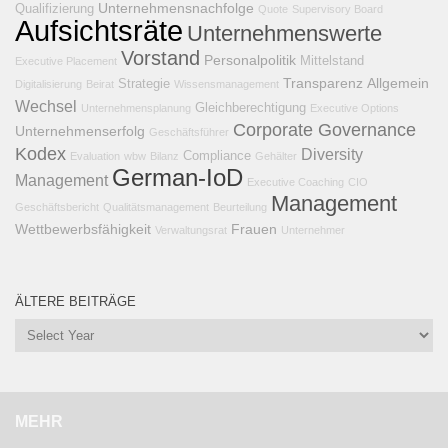
Unternehmensnachfolge
Qualifizierung
Quote
Supervisory Board
Aufsichtsräte
Unternehmenswerte
Vorstand
Personalpolitik
Mittelstand
Executive Placement
Transparenz
Allgemein
Strategie
Digitalisierung
Beirat
Wissensmanagement
Wechsel
Gleichberechtigung
Unternehmensplanung
Executive Options
Corporate Governance
Unternehmenserfolg
Geschäftsführer
Kodex
Diversity
Compliance
Evaluation
wbw
Bilanz
Gehälter
German-IoD
Management
Executive Coaching
CIO
Management
Geschäftsbericht
Qualitätsmanagement
Beurteilung
Wettbewerbsfähigkeit
Frauen
Verwaltungsrat
Unternehmer
ÄLTERE BEITRÄGE
MEHR