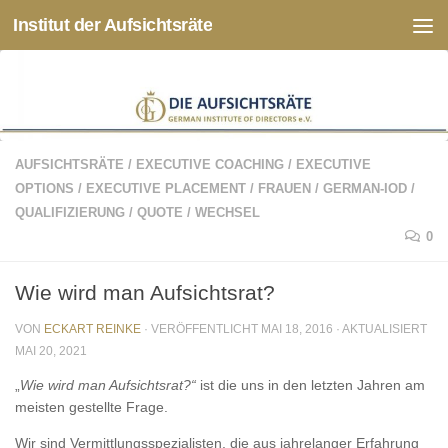
Institut der Aufsichtsräte
Zum Inhalt springen
AUFSICHTSRÄTE
/
EXECUTIVE COACHING
/
EXECUTIVE
OPTIONS
/
EXECUTIVE PLACEMENT
/
FRAUEN
/
GERMAN-IOD
/
QUALIFIZIERUNG
/
QUOTE
/
WECHSEL
0
Wie wird man Aufsichtsrat?
VON
ECKART REINKE
· VERÖFFENTLICHT
MAI 18, 2016
· AKTUALISIERT
MAI 20, 2021
„
Wie wird man Aufsichtsrat?“
ist die uns in den letzten Jahren am
meisten gestellte Frage.
Wir sind Vermittlungsspezialisten, die aus jahrelanger Erfahrung