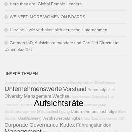
Here they are: Global Female Leaders
WE NEED MORE WOMEN ON BOARDS
Ukraine – wie verhalten sich deutsche Unternehmen
German IoD, Aufsichtsratmandate und Certified Director im
Ukrainekonflikt
UNSERE THEMEN
Unternehmensplanung
Wissensmanagement
Geschäftsführer
Digitalisierung
Unternehmenswerte
Vorstand
Personalpolitik
Diversity Management
Wechsel
Unternehmer
Controlling
Non
Aufsichtsräte
Executive Directors
Verwaltungsrat
Unternehmensnachfolge
Gleichberechtigung
Qualitätsmanagement
Bilanz
Wettbewerbsfähigkeit
Qualifizierung
Gehälter
wbw
Executive Options
CIO
Corporate Governance Kodex
Führungsfunkion
Management