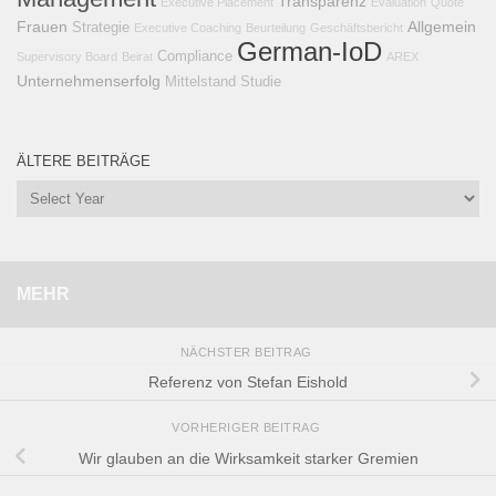
Transparenz
Executive Placement
Evaluation
Quote
Frauen
Allgemein
Strategie
Executive Coaching
Beurteilung
Geschäftsbericht
German-IoD
Compliance
Supervisory Board
Beirat
AREX
Unternehmenserfolg
Mittelstand
Studie
ÄLTERE BEITRÄGE
MEHR
NÄCHSTER BEITRAG
Referenz von Stefan Eishold
VORHERIGER BEITRAG
Wir glauben an die Wirksamkeit starker Gremien