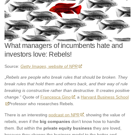
What managers of incumbents hate and
investors love: Rebels!
Source:
Getty Images, website of NPR
„
Rebels are people who break rules that should be broken. They
break rules that hold them and others back, and their way of rule
breaking is constructive rather than destructive. It creates positive
change.
“ Quote of
Francesca Gino
, a
Harvard Business School
Professor who researches Rebels.
There is an interesting
podcast on NPR
, showing the value of
rebels, even if the
big companies
don’t know how to handle
them. But within the
private equity business
they are loved,
because they change the business model to the better and