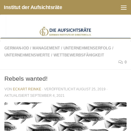
Institut der Aufsichtsräte
Zum Inhalt springen
GERMAN-IOD
/
MANAGEMENT
/
UNTERNEHMENSERFOLG
/
UNTERNEHMENSWERTE
/
WETTBEWERBSFÄHIGKEIT
0
Rebels wanted!
VON
ECKART REINKE
· VERÖFFENTLICHT
AUGUST 25, 2019
·
AKTUALISIERT
SEPTEMBER 4, 2021