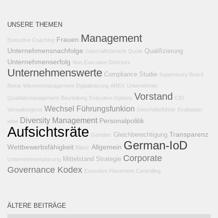
UNSERE THEMEN
Management
Frauen
Executive Coaching
Unternehmensnachfolge
Qualifizierung
Geschäftsbericht
Quote
Unternehmenserfolg
Non Executive Directors
Unternehmenswerte
Compliance
Studie
Supervisory Board
Beirat
Wissensmanagement
Digitalisierung
AREX
Unternehmer
Vorstand
Qualitätsmanagement
Beurteilung
Executive Options
CIO
Wechsel
Führungsfunkion
Verwaltungsrat
Geschäftsführer
Evaluation
Diversity Management
Personalpolitik
wbw
Aufsichtsräte
Transparenz
Gleichberechtigung
Gehälter
German-IoD
Wettbewerbsfähigkeit
Allgemein
Bilanz
Corporate
Mittelstand
Strategie
Unternehmensplanung
Governance Kodex
Executive Placement
Controlling
ÄLTERE BEITRÄGE