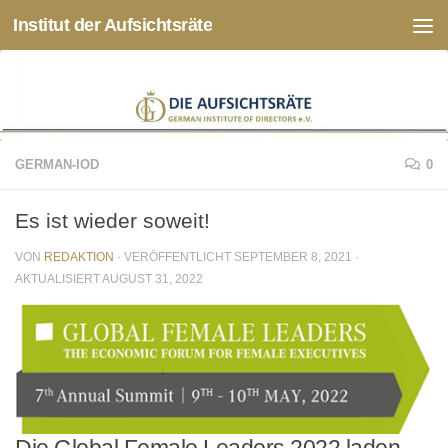
Institut der Aufsichtsräte
Zum Inhalt springen
GERMAN-IOD
0
Es ist wieder soweit!
VON
REDAKTION
· VERÖFFENTLICHT
SEPTEMBER 8, 2021
·
AKTUALISIERT
AUGUST 31, 2022