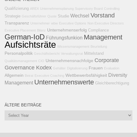
Qualifizierung
AREX
Unternehmensplanung
Supervisory Board
Controlling
Vorstand
Wechsel
Strategie
Studie
Geschäftsführer
Quote
Transparenz
Unternehmer
wbw
Executive Options
Non Executive Directors
Unternehmenserfolg
Compliance
Executive Placement
Bilanz
German-IoD
Management
Führungsfunkion
Aufsichtsräte
Wissensmanagement
Beurteilung
Personalpolitik
Mittelstand
Geschäftsbericht
Verwaltungsrat
Corporate
Unternehmensnachfolge
Qualitätsmanagement
CIO
Governance Kodex
Frauen
Gehälter
Digitalisierung
Evaluation
Diversity
Allgemein
Wettbewerbsfähigkeit
Beirat
Executive Coaching
Unternehmenswerte
Management
Gleichberechtigung
ÄLTERE BEITRÄGE