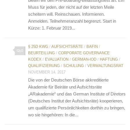
bieten wir den Pre-Boarding-Belastungstest an. Ein
Muss für jeden, der nicht auf der letzten Meile
scheitern will. Reinschauen. Informieren.
Anmelden. Teilnehmeranzahl begrenzt. Start in
Kürze: 1. Februar 2019...
§ 25D KWG
/
AUFSICHTSRÄTE
/
BAFIN
/
0
BEURTEILUNG
/
CORPORATE GOVERNANCE
KODEX
/
EVALUATION
/
GERMAN-IOD
/
HAFTUNG
/
QUALIFIZIERUNG
/
SCHULUNG
/
VERWALTUNGSRAT
NOVEMBER 14, 2017
Die von der Deutschen Börse akkreditierte
Akademie für Beiräte und Aufsichtsräte
„ARakademie“ und das German Institute of Diretors
(Deutsches Institut der Aufsichtsräte) kooperieren,
um qualifizierte Persönlichkeiten dorthin zu bringen,
wo sie hingehören: In die...