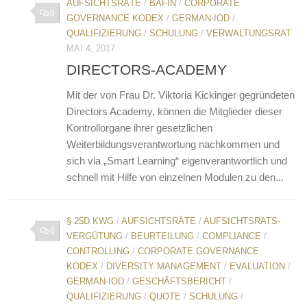
AUFSICHTSRÄTE
/
BAFIN
/
CORPORATE
0
GOVERNANCE KODEX
/
GERMAN-IOD
/
QUALIFIZIERUNG
/
SCHULUNG
/
VERWALTUNGSRAT
MAI 4, 2017
DIRECTORS-ACADEMY
Mit der von Frau Dr. Viktoria Kickinger gegründeten
Directors Academy, können die Mitglieder dieser
Kontrollorgane ihrer gesetzlichen
Weiterbildungsverantwortung nachkommen und
sich via „Smart Learning“ eigenverantwortlich und
schnell mit Hilfe von einzelnen Modulen zu den...
§ 25D KWG
/
AUFSICHTSRÄTE
/
AUFSICHTSRATS-
0
VERGÜTUNG
/
BEURTEILUNG
/
COMPLIANCE
/
CONTROLLING
/
CORPORATE GOVERNANCE
KODEX
/
DIVERSITY MANAGEMENT
/
EVALUATION
/
GERMAN-IOD
/
GESCHÄFTSBERICHT
/
QUALIFIZIERUNG
/
QUOTE
/
SCHULUNG
/