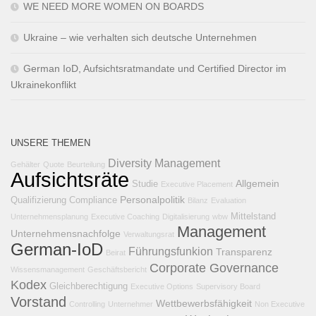
WE NEED MORE WOMEN ON BOARDS
Ukraine – wie verhalten sich deutsche Unternehmen
German IoD, Aufsichtsratmandate und Certified Director im
Ukrainekonflikt
UNSERE THEMEN
Diversity Management
Gehälter
Quote
Beurteilung
Aufsichtsräte
Allgemein
Studie
Executive Placement
Personalpolitik
Qualifizierung
Compliance
Bilanz
Evaluation
Mittelstand
Unternehmensplanung
Executive Coaching
Digitalisierung
wbw
Management
Unternehmensnachfolge
Verwaltungsrat
German-IoD
Führungsfunkion
Transparenz
Beirat
Corporate Governance
Wissensmanagement
Geschäftsbericht
Kodex
Gleichberechtigung
Executive Options
Supervisory Board
Vorstand
Wettbewerbsfähigkeit
Controlling
Unternehmer
Non Executive