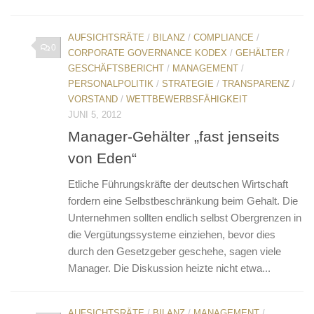
AUFSICHTSRÄTE
/
BILANZ
/
COMPLIANCE
/
0
CORPORATE GOVERNANCE KODEX
/
GEHÄLTER
/
GESCHÄFTSBERICHT
/
MANAGEMENT
/
PERSONALPOLITIK
/
STRATEGIE
/
TRANSPARENZ
/
VORSTAND
/
WETTBEWERBSFÄHIGKEIT
JUNI 5, 2012
Manager-Gehälter „fast jenseits
von Eden“
Etliche Führungskräfte der deutschen Wirtschaft
fordern eine Selbstbeschränkung beim Gehalt. Die
Unternehmen sollten endlich selbst Obergrenzen in
die Vergütungssysteme einziehen, bevor dies
durch den Gesetzgeber geschehe, sagen viele
Manager. Die Diskussion heizte nicht etwa...
AUFSICHTSRÄTE
/
BILANZ
/
MANAGEMENT
/