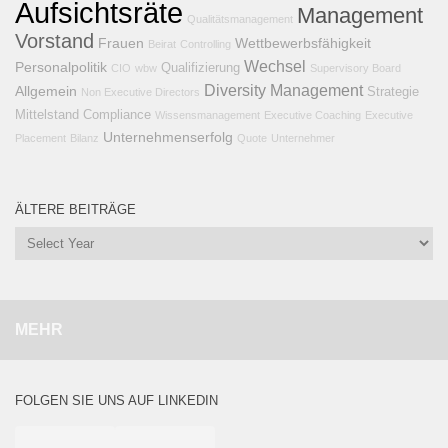
Aufsichtsräte
Management
Qualitätsmanagement
Vorstand
Frauen
Wettbewerbsfähigkeit
Beirat
Controlling
Wechsel
Personalpolitik
Qualifizierung
CIO
wbw
Supervisory Board
Diversity Management
Allgemein
Strategie
Non Executive Directors
Mittelstand
Compliance
Wissensmanagement
Executive Coaching
Executive
Unternehmenserfolg
Placement
Bilanz
Quote
Unternehmer
ÄLTERE BEITRÄGE
MEHR
FOLGEN SIE UNS AUF LINKEDIN