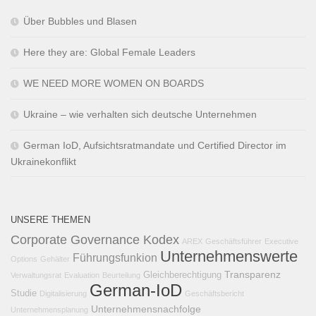
Über Bubbles und Blasen
Here they are: Global Female Leaders
WE NEED MORE WOMEN ON BOARDS
Ukraine – wie verhalten sich deutsche Unternehmen
German IoD, Aufsichtsratmandate und Certified Director im
Ukrainekonflikt
UNSERE THEMEN
Corporate Governance Kodex
AREX
Geschäftsführer
Executive
Unternehmenswerte
Führungsfunkion
Options
Gehälter
Transparenz
Gleichberechtigung
Verwaltungsrat
Evaluation
Beurteilung
German-IoD
Studie
Digitalisierung
Geschäftsbericht
Unternehmensnachfolge
Unternehmensplanung