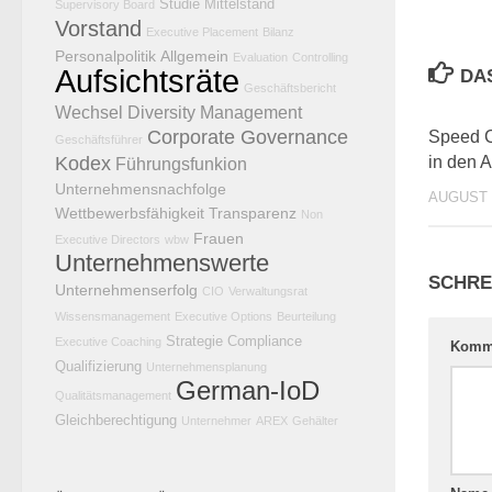
Studie
Mittelstand
Supervisory Board
Vorstand
Executive Placement
Bilanz
Personalpolitik
Allgemein
Evaluation
Controlling
Aufsichtsräte
DA
Geschäftsbericht
Wechsel
Diversity Management
Corporate Governance
Speed 
Geschäftsführer
Kodex
in den A
Führungsfunkion
Unternehmensnachfolge
AUGUST 8
Wettbewerbsfähigkeit
Transparenz
Non
Frauen
Executive Directors
wbw
Unternehmenswerte
SCHRE
Unternehmenserfolg
CIO
Verwaltungsrat
Wissensmanagement
Executive Options
Beurteilung
Strategie
Compliance
Executive Coaching
Komm
Qualifizierung
Unternehmensplanung
German-IoD
Qualitätsmanagement
Gleichberechtigung
Unternehmer
AREX
Gehälter