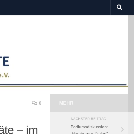
0
MEHR
NÄCHSTER BEITRAG
äte – im
Podiumsdiskussion:
„Hamburger Dialog“