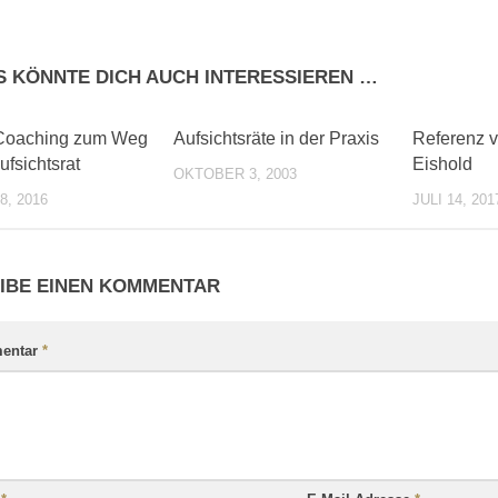
S KÖNNTE DICH AUCH INTERESSIEREN …
0
0
Coaching zum Weg
Aufsichtsräte in der Praxis
Referenz v
ufsichtsrat
Eishold
OKTOBER 3, 2003
, 2016
JULI 14, 201
IBE EINEN KOMMENTAR
entar
*