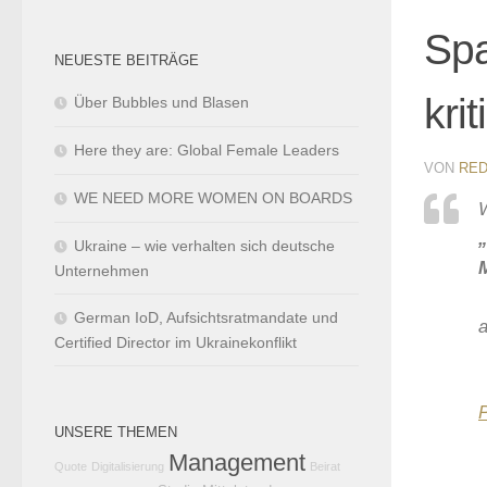
Spa
NEUESTE BEITRÄGE
kri
Über Bubbles und Blasen
Here they are: Global Female Leaders
VON
RED
WE NEED MORE WOMEN ON BOARDS
Ukraine – wie verhalten sich deutsche
Unternehmen
German IoD, Aufsichtsratmandate und
a
Certified Director im Ukrainekonflikt
UNSERE THEMEN
Management
Quote
Digitalisierung
Beirat