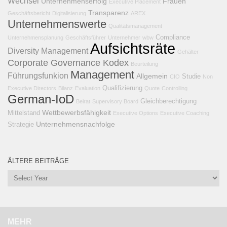
Wechsel
Unternehmenserfolg
Frauen
Executive Placement
Transparenz
Geschäftsbericht
Digitalisierung
AREX
Unternehmenswerte
Qualitätsmanagement
Compliance
Unternehmensplanung
Geschäftsführer
Unternehmer
wbw
Aufsichtsräte
Diversity Management
Gehälter
Corporate Governance Kodex
Beurteilung
Management
Führungsfunkion
Allgemein
Studie
CIO
Non
Qualifizierung
Executive Directors
Bilanz
Evaluation
Quote
Controlling
German-IoD
Gleichberechtigung
Beirat
Supervisory Board
Wettbewerbsfähigkeit
Mittelstand
Executive Options
Executive Coaching
Unternehmensnachfolge
Strategie
ÄLTERE BEITRÄGE
MEHR