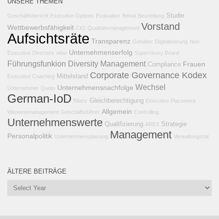
UNSERE THEMEN
Studie
Geschäftsbericht
Executive Options
Evaluation
Beirat
Beurteilung
Vorstand
Wettbewerbsfähigkeit
CIO
Qualitätsmanagement
Aufsichtsräte
Transparenz
Gehälter
Digitalisierung
Non
Unternehmenserfolg
Executive Directors
wbw
Supervisory Board
Führungsfunkion
Diversity Management
Frauen
Compliance
Corporate Governance Kodex
Mittelstand
Executive Coaching
Wechsel
Unternehmensnachfolge
Unternehmer
Quote
German-IoD
Gleichberechtigung
Bilanz
Executive Placement
Allgemein
Wissensmanagement
Geschäftsführer
Controlling
Unternehmenswerte
Qualifizierung
Strategie
AREX
Management
Personalpolitik
Unternehmensplanung
Verwaltungsrat
ÄLTERE BEITRÄGE