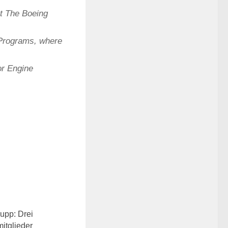
t The Boeing
 Programs, where
or Engine
0
upp: Drei
itglieder