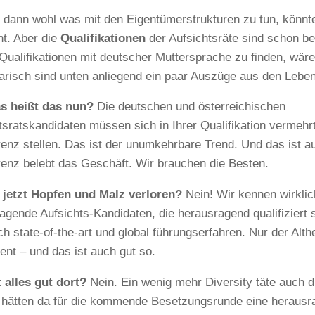
 dann wohl was mit den Eigentümerstrukturen zu tun, könn
ht. Aber die
Qualifikationen
der Aufsichtsräte sind schon b
Qualifikationen mit deutscher Muttersprache zu finden, wäre
risch sind unten anliegend ein paar Auszüge aus den Leben
s heißt das nun?
Die deutschen und österreichischen
tsratskandidaten müssen sich in Ihrer Qualifikation vermehrt
enz stellen. Das ist der unumkehrbare Trend. Und das ist a
enz belebt das Geschäft. Wir brauchen die Besten.
 jetzt Hopfen und Malz verloren?
Nein! Wir kennen wirklic
agende Aufsichts-Kandidaten, die herausragend qualifiziert si
ch state-of-the-art und global führungserfahren. Nur der Alth
ent – und das ist auch gut so.
t alles gut dort?
Nein. Ein wenig mehr Diversity täte auch d
r hätten da für die kommende Besetzungsrunde eine herausra