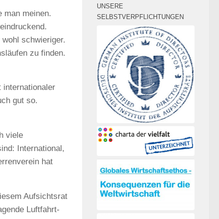
UNSERE
te man meinen.
SELBSTVERPFLICHTUNGEN
eeindruckend.
 wohl schwieriger.
släufen zu finden.
 internationaler
uch gut so.
h viele
nd: International,
errenverein hat
iesem Aufsichtsrat
gende Luftfahrt-