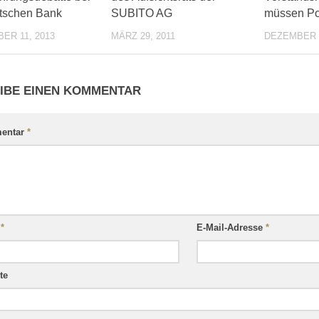
tschen Bank
SUBITO AG
müssen Po
ER 11, 2013
MÄRZ 29, 2011
DEZEMBER 6
IBE EINEN KOMMENTAR
entar
*
e
*
E-Mail-Adresse
*
te