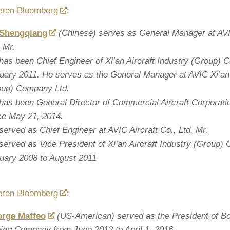
ieren Bloomberg
:
Shengqiang
(Chinese) serves as General Manager at AVIC
. Mr.
has been Chief Engineer of Xi’an Aircraft Industry (Group) 
uary 2011. He serves as the General Manager at AVIC Xi’an 
oup) Company Ltd.
has been General Director of Commercial Aircraft Corporatio
ce May 21, 2014.
served as Chief Engineer at AVIC Aircraft Co., Ltd. Mr.
served as Vice President of Xi’an Aircraft Industry (Group)
uary 2008 to August 2011
ieren Bloomberg
:
rge Maffeo
(US-American) served as the President of Bo
ing Company from June 2012 to April 1, 2016.