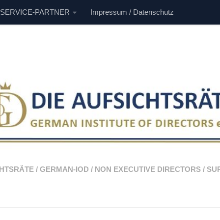
 SERVICE-PARTNER
Impressum / Datenschutz
CHTSRÄTE
/
GERMAN-IOD
/
NON EXECUTIVE DIRECTORS
/
SU