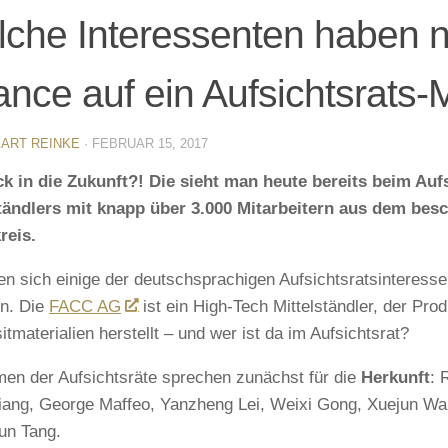
che Interessenten haben n
nce auf ein Aufsichtsrats
ART REINKE
·
FEBRUAR 15, 2017
ck in die Zukunft?! Die sieht man heute bereits beim Auf
tändlers mit knapp über 3.000 Mitarbeitern aus dem bes
reis.
en sich einige der deutschsprachigen Aufsichtsratsinteress
n. Die
FACC AG
ist ein High-Tech Mittelständler, der Pro
tmaterialien herstellt – und wer ist da im Aufsichtsrat?
en der Aufsichtsräte sprechen zunächst für die
Herkunft
: 
ang, George Maffeo, Yanzheng Lei, Weixi Gong, Xuejun W
un Tang.