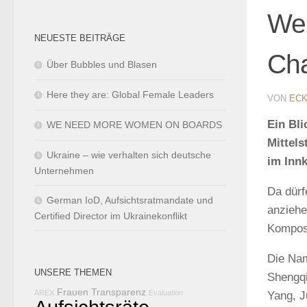
Wel
NEUESTE BEITRÄGE
Cha
Über Bubbles und Blasen
Here they are: Global Female Leaders
VON
ECK
Ein Bli
WE NEED MORE WOMEN ON BOARDS
Mittels
Ukraine – wie verhalten sich deutsche
im Innk
Unternehmen
Da dürf
German IoD, Aufsichtsratmandate und
anziehe
Certified Director im Ukrainekonflikt
Komposi
Die Nam
UNSERE THEMEN
Shengqi
Frauen
Transparenz
AREX
Evaluation
Yang, J