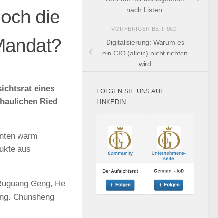
och die
nach Listen!
VORHERIGER BEITRAG
-Mandat?
Digitalisierung: Warum es
ein CIO (allein) nicht richten
wird
sichtsrat eines
FOLGEN SIE UNS AUF
chaulichen Ried
LINKEDIN
enten warm
dukte aus
Ruguang Geng, He
ang, Chunsheng