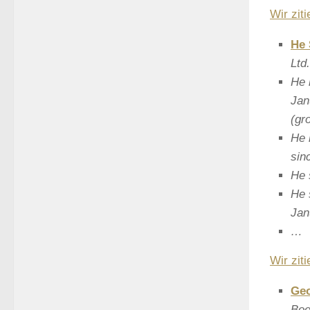
Wir zit
He 
Ltd
He 
Jan
(gr
He 
sin
He 
He 
Jan
…
Wir zit
Geo
Boe