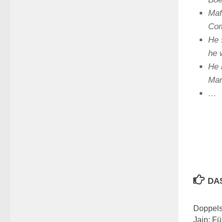
Maf
Com
He 
he 
He 
Man
…
DA
Doppels
Jain: F