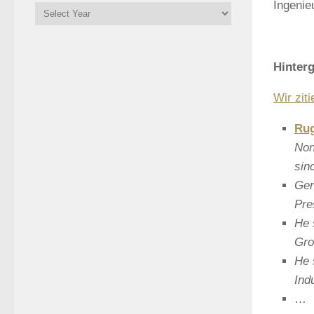
Ingenie
Hinterg
Wir zit
Ru
Non
sin
Gen
Pre
He 
Gro
He 
Ind
…