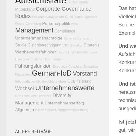
Aufsichtsräte
Digitalisierung
Das hat
Corporate Governance
Mittelstand
Kodex
Vielleic
Wissensmanagement
Qualitätsmanagement
Personalpolitik
Solche 
Quote
Controlling
wbw
Management
Compliance
Exempla
Unternehmensnachfolge
Supervisory Board
Studie
Gleichberechtigung
Strategie
Und wa
CIO
Gehälter
Wettbewerbsfähigkeit
Beurteilung
Verwaltungsrat
Aufsich
Executive Options
Unternehmer
Konkurr
Führungsfunkion
Executive Coaching
Executive
Konkurr
German-IoD
Vorstand
Placement
Qualifizierung
Geschäftsbericht
Geschäftsführer
Und ist
Unternehmenswerte
Wechsel
herausr
Diversity
Non Executive Directors
technis
Management
Unternehmenserfolg
ausgedi
Allgemein
Bilanz
Beirat
Unternehmensplanung
Ist jetz
gut, wi
ÄLTERE BEITRÄGE