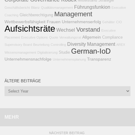
Mittelstand
Strategie
Führungsfunkion
Geschäftsbericht
Bilanz
Qualitätsmanagement
Executive
Management
Gleichberechtigung
Coaching
Wettbewerbsfähigkeit
Frauen
Unternehmenserfolg
Gehälter
CIO
Aufsichtsräte
Vorstand
Wechsel
Executive
Allgemein
Compliance
Placement
Executive Options
Quote
Verwaltungsrat
Diversity Management
Supervisory Board
Beurteilung
Controlling
AREX
German-IoD
Studie
Wissensmanagement
Digitalisierung
Unternehmensnachfolge
Transparenz
Unternehmensplanung
ÄLTERE BEITRÄGE
MEHR
NÄCHSTER BEITRAG