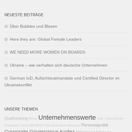
NEUESTE BEITRÄGE
Über Bubbles und Blasen
Here they are: Global Female Leaders
WE NEED MORE WOMEN ON BOARDS
Ukraine – wie verhalten sich deutsche Unternehmen
German IoD, Aufsichtsratmandate und Certified Director im
Ukrainekonflikt
UNSERE THEMEN
Unternehmenswerte
Qualifizierung
Beirat
wbw
Unternehmer
Personalpolitik
Evaluation
Geschäftsführer
Non Executive Directors
Corporate Governance Kodex