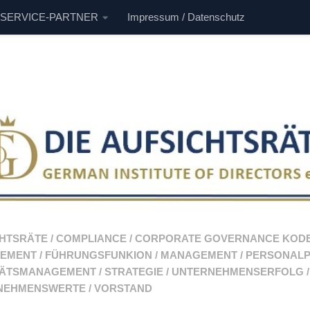
 SERVICE-PARTNER
Impressum / Datenschutz
CHTSRÄTE
/
COMPLIANCE
/
CORPORATE GOVERNANCE KOD
EMENT
/
FÜHRUNGSFUNKION
/
MANAGEMENT
/
PERSONALP
TÄTSMANAGEMENT
/
STRATEGIE
/
UNTERNEHMENSERFOLG
/
NEHMENSWERTE
/
VORSTAND