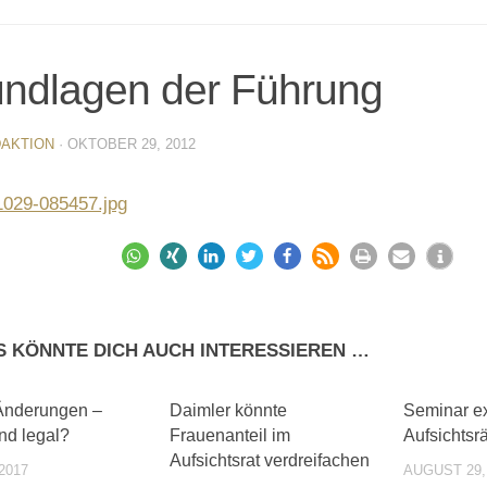
ndlagen der Führung
AKTION
·
OKTOBER 29, 2012
S KÖNNTE DICH AUCH INTERESSIEREN …
0
0
nderungen –
Daimler könnte
Seminar ex
nd legal?
Frauenanteil im
Aufsichtsr
Aufsichtsrat verdreifachen
2017
AUGUST 29,