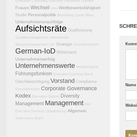
Evaluation
Controlling
Executive Placement
Gehälter
Wechsel
Frauen
Wettbewerbsfähigkeit
wbw
Personalpolitik
Studie
Beurteilung
Quote
Bilanz
Unternehmensnachfolge
SCHRE
Aufsichtsräte
Qualifizierung
Qualitätsmanagement
Unternehmer
Komm
Strategie
Wissensmanagement
CIO
Geschäftsbericht
German-IoD
Mittelstand
Unternehmenserfolg
Unternehmenswerte
Verwaltungsrat
Führungsfunkion
Executive Coaching
Beirat
Vorstand
Gleichberechtigung
Compliance
Nam
Corporate Governance
Geschäftsführer
Kodex
Diversity
Executive Options
Management
Management
Non
Websi
Allgemein
Executive Directors
Digitalisierung
Supervisory Board