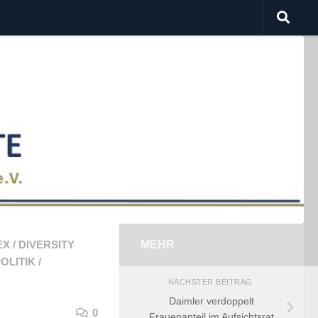
EX
/
DIVERSITY
MEHR
OLITIK
/
NÄCHSTER BEITRAG
Daimler verdoppelt
0
Frauenanteil im Aufsichtsrat