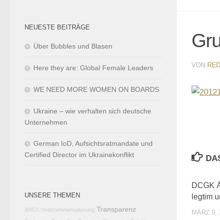
NEUESTE BEITRÄGE
Gru
Über Bubbles und Blasen
VON
RED
Here they are: Global Female Leaders
WE NEED MORE WOMEN ON BOARDS
Ukraine – wie verhalten sich deutsche
Unternehmen
German IoD, Aufsichtsratmandate und
Certified Director im Ukrainekonflikt
DA
DCGK Ä
UNSERE THEMEN
legtim u
Transparenz
AREX
Unternehmensplanung
MÄRZ 9, 