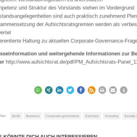
petenz und Struktur des Vorstands stehen im Vordergrund
standsangelegenheiten sind auch praktisch zunehmend Pl
ammensetzung der Aufsichtsratsgremien werden als verbes
ertet
ferentierte Haltung zu aktuellen Corporate-Governance-Frag
esseinformation und weitergehende Informationen zur B
ter
http://www.aufsichtsrat.de/pdf/PM_Aufsichtsrats-Panel_1
ter:
Berlin
Business
Corporate governance
Germany
Investing
Socially
S KÖNNTE DICH AUCH INTERESSIEREN …