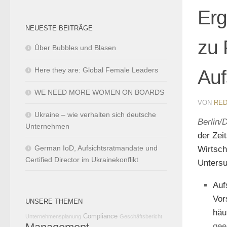
Erg
NEUESTE BEITRÄGE
zu 
Über Bubbles und Blasen
Here they are: Global Female Leaders
Auf
WE NEED MORE WOMEN ON BOARDS
VON
RED
Ukraine – wie verhalten sich deutsche
Berlin/
Unternehmen
der Zei
German IoD, Aufsichtsratmandate und
Wirtsch
Certified Director im Ukrainekonflikt
Untersu
Auf
Vor
UNSERE THEMEN
häu
Compliance
Unternehmensplanung
Geschäftsbericht
gee