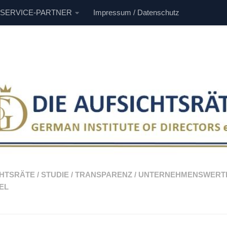
 SERVICE-PARTNER
Impressum / Datenschutz
CHTSRÄTE
/
STUDIE
/
TRANSPARENZ
/
UNTERNEHMENSWERT
EL