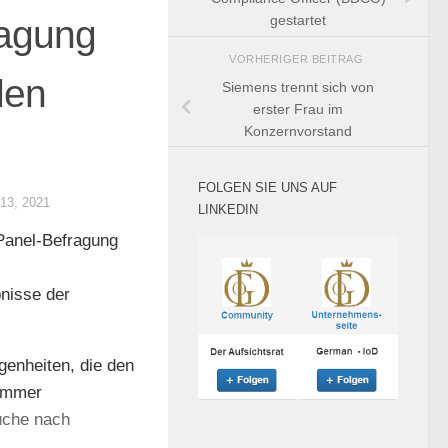
ragung
gestartet
VORHERIGER BEITRAG
den
Siemens trennt sich von
erster Frau im
Konzernvorstand
FOLGEN SIE UNS AUF
13, 2021
LINKEDIN
-Panel-Befragung
nisse der
genheiten, die den
immer
Suche nach