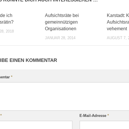
0
0
de ich
Aufsichtsräte bei
Karstadt: 
srätin?
gemeinnützigen
Aufsichtsr
Organisationen
vehement‎
8, 2018
JANUAR 28, 2014
AUGUST 7, 
IBE EINEN KOMMENTAR
entar
*
e
*
E-Mail-Adresse
*