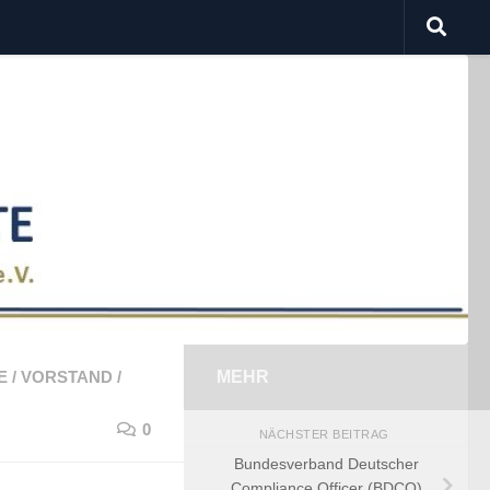
E
/
VORSTAND
/
MEHR
0
NÄCHSTER BEITRAG
Bundesverband Deutscher
Compliance Officer (BDCO)