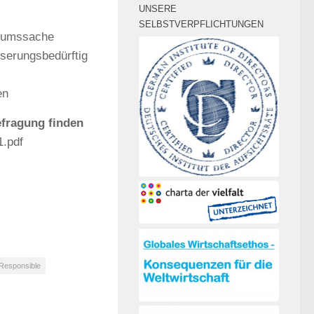
UNSERE
SELBSTVERPFLICHTUNGEN
enumssache
serungsbedürftig
en
efragung finden
1.pdf
 Responsible