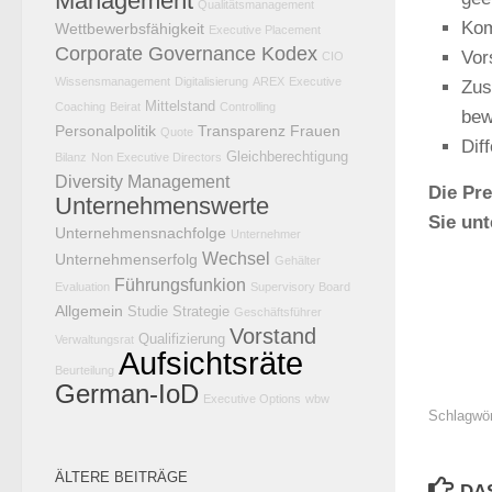
Management
Qualitätsmanagement
Kom
Wettbewerbsfähigkeit
Executive Placement
Corporate Governance Kodex
Vor
CIO
Wissensmanagement
Digitalisierung
AREX
Executive
Zus
Mittelstand
Coaching
Beirat
Controlling
bew
Personalpolitik
Transparenz
Frauen
Quote
Dif
Gleichberechtigung
Bilanz
Non Executive Directors
Diversity Management
Die Pr
Unternehmenswerte
Sie un
Unternehmensnachfolge
Unternehmer
Wechsel
Unternehmenserfolg
Gehälter
Führungsfunkion
Evaluation
Supervisory Board
Allgemein
Studie
Strategie
Geschäftsführer
Vorstand
Qualifizierung
Verwaltungsrat
Aufsichtsräte
Beurteilung
German-IoD
Executive Options
wbw
Schlagwör
ÄLTERE BEITRÄGE
DA