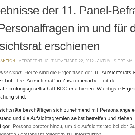
ebnisse der 11. Panel-Bef
Personalfragen im und für 
sichtsrat erschienen
AKTION
· VERÖFFENTLICHT
NOVEMBER 22, 2012
· AKTUALISIERT
MAI 
Düsseldorf.
Heute sind die Ergebnisse der
11. Aufsichtsrats
tschrift „Der Aufsichtsrat“ in Zusammenarbeit mit der
aftsprüfungsgesellschaft BDO erschienen.
Wichtigste Ergeb
chung sind:
sichtsräte beschäftigen sich zunehmend mit Personalangele
stand und die Aufsichtsgremien selbst betreffen und ziehen
figer
Personalberater hinzu, um die Aufsichtsräte bei der 
igneten Vorstandsmitgliedern zu unterstützen