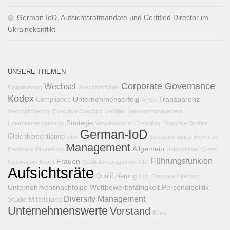
German IoD, Aufsichtsratmandate und Certified Director im
Ukrainekonflikt
UNSERE THEMEN
Corporate Governance
Wechsel
Digitalisierung
Geschäftsführer
Kodex
Unternehmenserfolg
Transparenz
Compliance
AREX
Geschäftsbericht
Executive Coaching
Gehälter
Wissensmanagement
Strategie
Unternehmensplanung
Verwaltungsrat
Controlling
Executive Options
German-IoD
Gleichberechtigung
wbw
Evaluation
Beirat
Executive
Management
Allgemein
Placement
Beurteilung
Unternehmer
Quote
Führungsfunkion
Frauen
Supervisory Board
Qualitätsmanagement
CIO
Aufsichtsräte
Qualifizierung
Non Executive Directors
Unternehmensnachfolge
Wettbewerbsfähigkeit
Personalpolitik
Diversity Management
Studie
Mittelstand
Unternehmenswerte
Vorstand
Bilanz