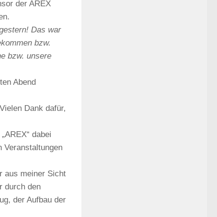
onsor der AREX
en.
gestern! Das war
 bekommen bzw.
ne bzw. unsere
nten Abend
Vielen Dank dafür,
s „AREX“ dabei
en Veranstaltungen
ar aus meiner Sicht
ar durch den
ug, der Aufbau der