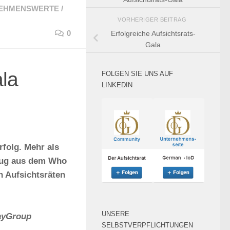
EHMENSWERTE
/
VORHERIGER BEITRAG
0
Erfolgreiche Aufsichtsrats-
Gala
ala
FOLGEN SIE UNS AUF
LINKEDIN
folg. Mehr als
uszug aus dem Who
n Aufsichtsräten
UNSERE
ayGroup
SELBSTVERPFLICHTUNGEN