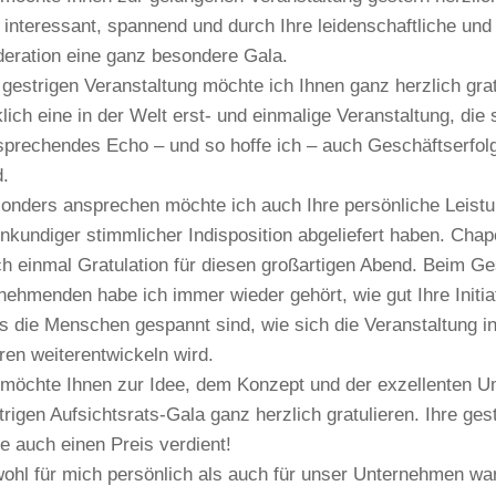
 interessant, spannend und durch Ihre leidenschaftliche und
eration eine ganz besondere Gala.
 gestrigen Veranstaltung möchte ich Ihnen ganz herzlich gra
klich eine in der Welt erst- und einmalige Veranstaltung, die 
sprechendes Echo – und so hoffe ich – auch Geschäftserfolg
d.
onders ansprechen möchte ich auch Ihre persönliche Leistun
enkundiger stimmlicher Indisposition abgeliefert haben. Chap
h einmal Gratulation für diesen großartigen Abend. Beim Ge
lnehmenden habe ich immer wieder gehört, wie gut Ihre Init
s die Menschen gespannt sind, wie sich die Veranstaltung i
ren weiterentwickeln wird.
 möchte Ihnen zur Idee, dem Konzept und der exzellenten 
trigen Aufsichtsrats-Gala ganz herzlich gratulieren. Ihre ges
te auch einen Preis verdient!
ohl für mich persönlich als auch für unser Unternehmen war