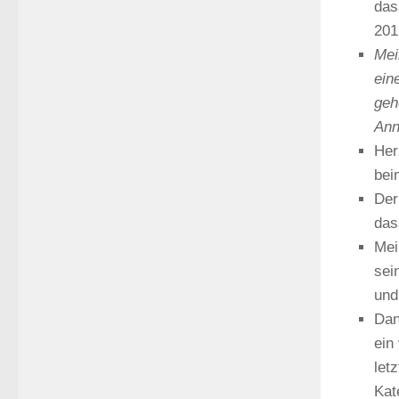
das
201
Mei
ein
geh
Ann
Her
bei
Der
das
Mei
sei
und
Dan
ein
let
Kat