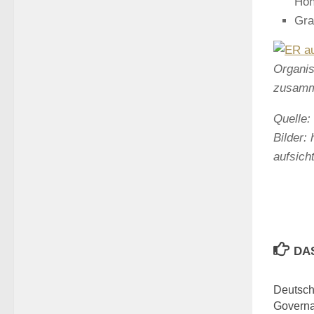
Höh
Gra
Organis
zusamm
Quelle:
Bilder:
aufsich
DA
Deutsch
Govern