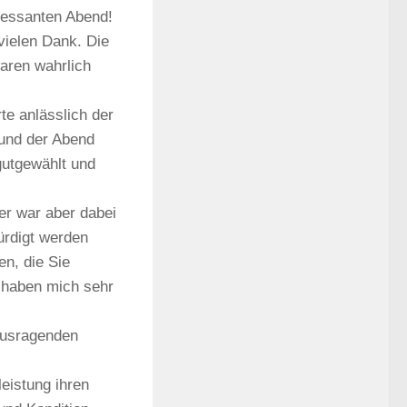
ressanten Abend!
vielen Dank. Die
waren wahrlich
te anlässlich der
 und der Abend
gutgewählt und
ler war aber dabei
würdigt werden
n, die Sie
g haben mich sehr
rausragenden
leistung ihren