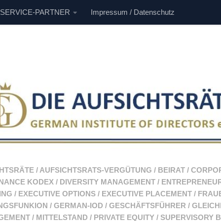
 SERVICE-PARTNER
Impressum / Datenschutz
CHTSRÄTE
/
AUFSICHTSRATS-VERGÜTUNG
/
BEIRAT
/
CORPO
NANCE KODEX
/
DIVERSITY MANAGEMENT
/
ENTREPRENEU
ING
/
EXECUTIVE OPTIONS
/
EXECUTIVE PLACEMENT
/
FRAU
NGSFUNKION
/
GERMAN-IOD
/
GESCHÄFTSFÜHRER
/
GLEIC
GEMENT
/
MITTELSTAND
/
PRIVATE EQUITY
/
SUPERVISORY 