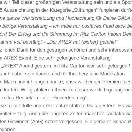
s wir Teil dieser großartigen Veranstaltung sein und als Sp
5 Auszeichnung in der Kategorie „Stiftungen“ fungieren durft
ne ganze Wertschätzung und Hochachtung für Deine GALA 
e bärige Veranstaltung – ich habe nur positives Feed back
ört! Der Erfolg und die Stimmung im Ritz Carlton haben Dei
ahme voll bestätigt – „Der AREX hat (bisher) gefehlt!“
zlichen Dank für den gestrigen schönen und sehr interessa
m AREX Event. Eine sehr gelungene Veranstaltung!
 „AREX“ Abend gestern im Ritz Carlton war sehr gelungen!! 
s ich dabei sein konnte und für Ihre herzliche Moderation.
n Mann und ich sagen danke, dass wir bei der Premiere de
n durften. Wir gratulieren Ihnen zu dieser wirklich gelungen
 zollen Respekt für die „Pionierleistung“.
ke für die tolle und exzellent gestaltete Gala gestern. Es w
 voller Erfolg. Auch die längeren Zeiten mancher Laudatio w
zten Gewinner (ÄoG) sofort vergessen. Ein genialer Schachz
egorien.