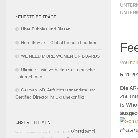
UNTER
UNTER
NEUESTE BEITRÄGE
Über Bubbles und Blasen
Here they are: Global Female Leaders
Fee
WE NEED MORE WOMEN ON BOARDS
VON
ECK
Ukraine – wie verhalten sich deutsche
5.11.2
Unternehmen
Die AR-
German IoD, Aufsichtsratmandate und
250 int
Certified Director im Ukrainekonflikt
is Who 
ausgez
UNSERE THEMEN
Preistr
Vorstand
Wissensmanagement
Gehälter
CIO