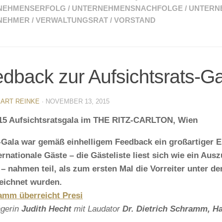
NEHMENSERFOLG
/
UNTERNEHMENSNACHFOLGE
/
UNTERN
NEHMER
/
VERWALTUNGSRAT
/
VORSTAND
dback zur Aufsichtsrats-G
ART REINKE
·
NOVEMBER 13, 2015
015 Aufsichtsratsgala im THE RITZ-CARLTON, Wien
Gala war gemäß einhelligem Feedback ein großartiger Er
ernationale Gäste – die Gästeliste liest sich wie ein A
– nahmen teil, als zum ersten Mal die Vorreiter unter de
eichnet wurden.
ägerin
Judith Hecht
mit Laudator
Dr. Dietrich Schramm, H