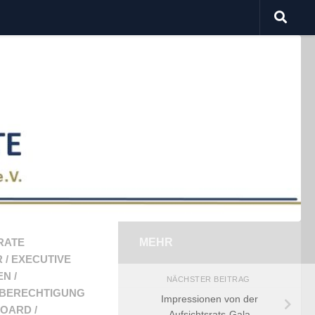
RATE
MEHR
R
/
EXECUTIVE
EN
/
NÄCHSTER BEITRAG
HBERECHTIGUNG
Impressionen von der
BOARD
/
Aufsichtsrats-Gala