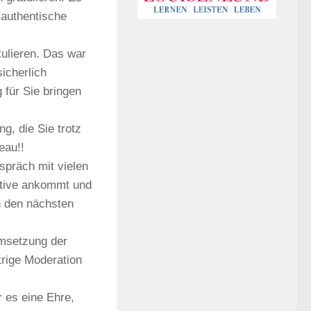
 authentische
tulieren. Das war
sicherlich
 für Sie bringen
g, die Sie trotz
eau!!
spräch mit vielen
iative ankommt und
n den nächsten
Umsetzung der
trige Moderation
 es eine Ehre,