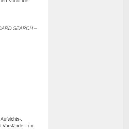
und Kondition.
BOARD SEARCH –
0
Aufsichts-,
d Vorstände – im