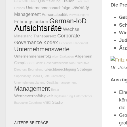
Frauen
Qualifizierung
Geschäftsführer
Executive
Die Pre
Diversity
Unternehmensnachfolge
Options
Management
Personalpolitik
Verwaltungsrat
Geb
German-IoD
Führungsfunkion
Sch
Aufsichtsräte
Wechsel
Wie
Corporate
Transparenz
Mittelstand
Jud
Governance Kodex
Executive Placement
Ärz
Unternehmenswerte
Unternehmenserfolg
Allgemein
wbw
Evaluation
Compliance
Bilanz
Geschäftsbericht
Non Executive
Dr. Jos
Gleichberechtigung
Strategie
Directors
Beurteilung
Supervisory Board
Quote
Controlling
Auszüg
Unternehmensplanung
Qualitätsmanagement
Management
Beirat
Ein
Wettbewerbsfähigkeit
Digitalisierung
Unternehmer
kön
Studie
Executive Coaching
AREX
die
Gro
gro
ÄLTERE BEITRÄGE