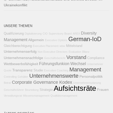
Ukrainekonflikt
UNSERE THEMEN
Diversity
Qualifizierung
Digitalisierung
CIO
Supervisory Board
AREX
German-IoD
Management
Allgemein
Executive Options
Gleichberechtigung
Mittelstand
Executive Placement
wbw
Unternehmenserfolg
Non Executive Directors
Evaluation
Bilanz
Vorstand
Unternehmensnachfolge
Compliance
Geschäftsbericht
Führungsfunkion
Wechsel
Wettbewerbsfähigkeit
Unternehmer
Management
Transparenz
Studie
Quote
Executive Coaching
Unternehmenswerte
Personalpolitik
Controlling
Gehälter
Corporate Governance Kodex
Beirat
Unternehmensplanung
Aufsichtsräte
Frauen
Strategie
Geschäftsführer
Beurteilung
Verwaltungsrat
Wissensmanagement
Qualitätsmanagement