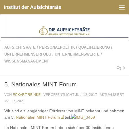
Institut der Aufsichtsräte
Zum Inhalt springen
AUFSICHTSRÄTE
/
PERSONALPOLITIK
/
QUALIFIZIERUNG
/
UNTERNEHMENSERFOLG
/
UNTERNEHMENSWERTE
/
WISSENSMANAGEMENT
0
5. Nationales MINT Forum
VON
ECKART REINKE
· VERÖFFENTLICHT
JULI 12, 2017
· AKTUALISIERT
MAI 17, 2021
Wir sind als langjähriger Förderer von MINT bekannt und nahmen
am 5.
Nationalen MINT Forum
teil.
Im Nationalen MINT Forum haben sich über 30 Institutionen