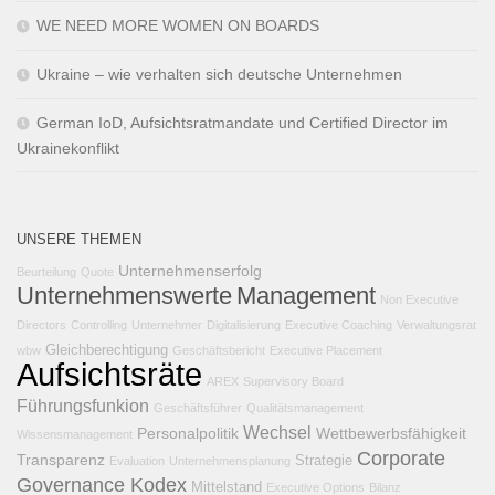
WE NEED MORE WOMEN ON BOARDS
Ukraine – wie verhalten sich deutsche Unternehmen
German IoD, Aufsichtsratmandate und Certified Director im
Ukrainekonflikt
UNSERE THEMEN
Unternehmenserfolg
Beurteilung
Quote
Unternehmenswerte
Management
Non Executive
Directors
Controlling
Unternehmer
Digitalisierung
Executive Coaching
Verwaltungsrat
Gleichberechtigung
wbw
Geschäftsbericht
Executive Placement
Aufsichtsräte
AREX
Supervisory Board
Führungsfunkion
Geschäftsführer
Qualitätsmanagement
Wechsel
Personalpolitik
Wettbewerbsfähigkeit
Wissensmanagement
Corporate
Transparenz
Strategie
Evaluation
Unternehmensplanung
Governance Kodex
Mittelstand
Executive Options
Bilanz