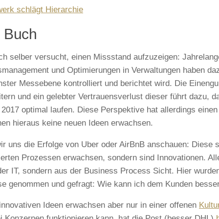
 Buch
h selber versucht, einen Missstand aufzuzeigen: Jahrelan
management und Optimierungen in Verwaltungen haben daz
inster Messebene kontrolliert und berichtet wird. Die Eineng
itern und ein gelebter Vertrauensverlust dieser führt dazu, 
 2017 optimal laufen. Diese Perspektive hat allerdings einen
en hieraus keine neuen Ideen erwachsen.
r uns die Erfolge von Uber oder AirBnB anschauen: Diese s
lierten Prozessen erwachsen, sondern sind Innovationen. All
der IT, sondern aus der Business Process Sicht. Hier wurde
e genommen und gefragt: Wie kann ich dem Kunden bessere
innovativen Ideen erwachsen aber nur in einer offenen
Kultu
i Konzernen funktionieren kann, hat die Post (besser DHL)