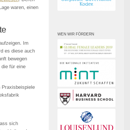
 Lage waren, einen
te
WEN WIR FÖRDERN
aufzeigen. Im
rd es diese auch
kunft bewegen
die für eine
 Praxisbeispiele
eksfabrik
ass sich