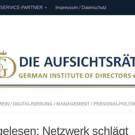
 SERVICE-PARTNER
Impressum / Datenschutz
MEIN
/
DIGITALISIERUNG
/
MANAGEMENT
/
PERSONALPOLITI
elesen: Netzwerk schlägt