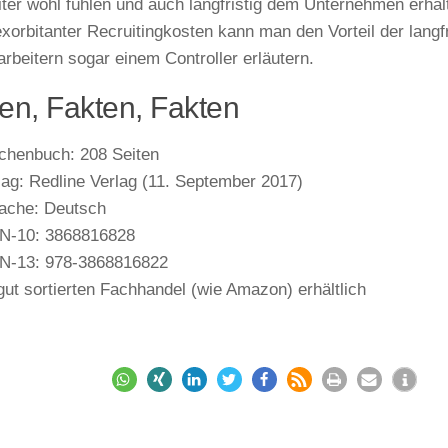
iter wohl fühlen und auch langfristig dem Unternehmen erhalt
exorbitanter Recruitingkosten kann man den Vorteil der langf
arbeitern sogar einem Controller erläutern.
en, Fakten, Fakten
chenbuch:
208 Seiten
lag:
Redline Verlag (11. September 2017)
ache:
Deutsch
N-10:
3868816828
N-13:
978-3868816822
gut sortierten Fachhandel (wie Amazon) erhältlich