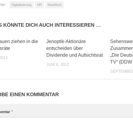
ter:
Digitalisierung
HR
NewWork
S KÖNNTE DICH AUCH INTERESSIEREN …
0
0
auen ziehen in die
Jenoptik-Aktionäre
Sehenswer
sräte
entscheiden über
Zusammen
Dividende und Aufsichtsrat
„Die Deuts
2013
TV“ (DDW
JUNI 6, 2012
SEPTEMBER 
IBE EINEN KOMMENTAR
entar
*