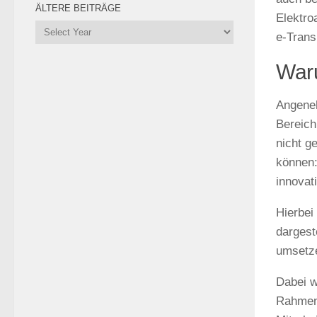
ÄLTERE BEITRÄGE
Elektro
e-Trans
Waru
Angeneh
Bereich
nicht g
können:
innovat
Hierbei
dargest
umsetz
Dabei w
Rahmenb