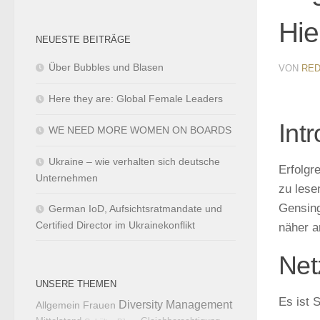
Hie
NEUESTE BEITRÄGE
Über Bubbles und Blasen
VON
RED
Here they are: Global Female Leaders
Intr
WE NEED MORE WOMEN ON BOARDS
Ukraine – wie verhalten sich deutsche
Erfolgr
Unternehmen
zu lese
Gensing
German IoD, Aufsichtsratmandate und
Certified Director im Ukrainekonflikt
näher a
Net
UNSERE THEMEN
Es ist 
Diversity Management
Allgemein
Frauen