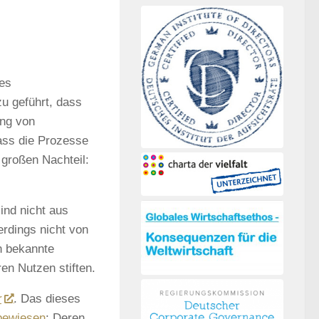
ges
u geführt, dass
ung von
dass die Prozesse
 großen Nachteil:
ind nicht aus
erdings nicht von
n bekannte
n Nutzen stiften.
r
. Das dieses
bewiesen
: Deren