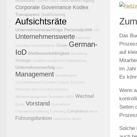
Mittelstand
Gleichberechtigung
Gehälter
Bilanz
Corporate Governance Kodex
Transparenz
Qualifizierung
Zum
Aufsichtsräte
Unternehmensnachfolge
Personalpolitik
CIO
Das Buc
Unternehmenswerte
Executive
German-
Prozess
Studie
Coaching
Geschäftsführer
IoD
auf kle
Wettbewerbsfähigkeit
Beurteilung
Mitarbe
Strategie
Qualitätsmanagement
Digitalisierung
Unternehmenserfolg
im Jahr
wbw
Management
Verwaltungsrat
Es könn
Geschäftsbericht
Executive Options
Executive
Wenn wi
Placement
Non Executive Directors
Wechsel
Wissensmanagement
Evaluation
AREX
kontrol
Vorstand
Quote
Unternehmer
Seiten 
Compliance
Unternehmensplanung
Controlling
Beirat
Prozess
Führungsfunkion
Supervisory Board
Solche 
auch be