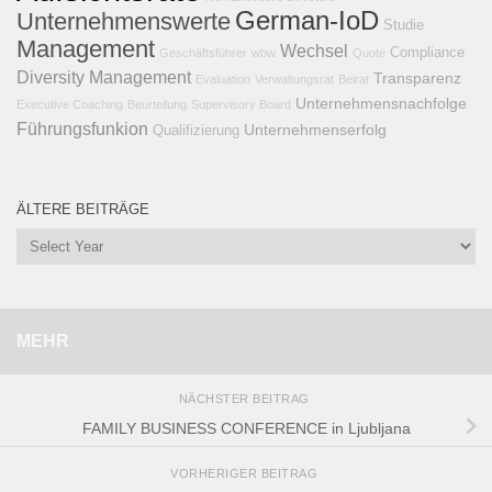
German-IoD
Unternehmenswerte
Studie
Management
Wechsel
Compliance
Geschäftsführer
wbw
Quote
Diversity Management
Transparenz
Evaluation
Verwaltungsrat
Beirat
Unternehmensnachfolge
Executive Coaching
Beurteilung
Supervisory Board
Führungsfunkion
Unternehmenserfolg
Qualifizierung
ÄLTERE BEITRÄGE
MEHR
NÄCHSTER BEITRAG
FAMILY BUSINESS CONFERENCE in Ljubljana
VORHERIGER BEITRAG