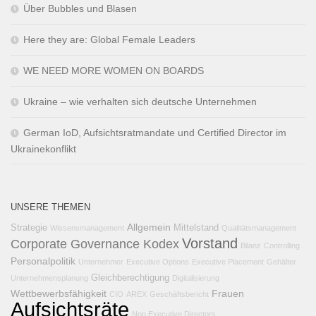
Über Bubbles und Blasen
Here they are: Global Female Leaders
WE NEED MORE WOMEN ON BOARDS
Ukraine – wie verhalten sich deutsche Unternehmen
German IoD, Aufsichtsratmandate und Certified Director im
Ukrainekonflikt
UNSERE THEMEN
Allgemein
Strategie
Mittelstand
Wissensmanagement
Qualitätsmanagement
Vorstand
Corporate Governance Kodex
Bilanz
Controlling
Personalpolitik
Unternehmer
Executive Options
Executive Placement
Gehälter
Gleichberechtigung
Unternehmensplanung
Digitalisierung
Wettbewerbsfähigkeit
Frauen
CIO
AREX
Geschäftsbericht
Aufsichtsräte
Non Executive Directors