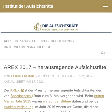
Institut der Aufsichtsräte
Zum Inhalt springen
AUFSICHTSRÄTE
/
GLEICHBERECHTIGUNG
/
UNTERNEHMENSNACHFOLGE
0
AREX 2017 – herausragende Aufsichtsräte
VON
ECKART REINKE
· VERÖFFENTLICHT
OKTOBER 22, 2017
·
AKTUALISIERT
MAI 17, 2021
Der
AREX
ist der Preis für herausragende Aufsichtsräte, der
von
Boardsearch
nun zum 3. Mal vergeben wird. Beim
ersten
Mal im Jahr 2015
waren
wir auf der Bühne
dabei und bei der
zweiten Verleihung
im Jahr 2016 waren wir Gäste, die diese