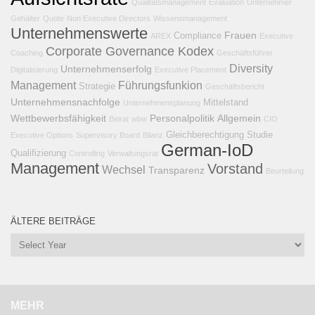
Qualitätsmanagement
Evaluation
Unternehmer
Gehälter
Quote
Non Executive Directors
Wissensmanagement
Unternehmenswerte
Frauen
Compliance
AREX
Executive
Corporate Governance Kodex
Coaching
Geschäftsführer
Diversity
Unternehmenserfolg
Digitalisierung
Executive Placement
Management
Führungsfunkion
Strategie
Geschäftsbericht
Unternehmensnachfolge
Mittelstand
Unternehmensplanung
Wettbewerbsfähigkeit
Personalpolitik
Allgemein
Beirat
wbw
CIO
Gleichberechtigung
Studie
Executive Options
Supervisory Board
Bilanz
German-IoD
Qualifizierung
Controlling
Verwaltungsrat
Management
Vorstand
Wechsel
Transparenz
Beurteilung
ÄLTERE BEITRÄGE
MEHR