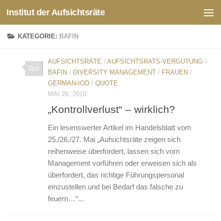
Institut der Aufsichtsräte
Zum Inhalt springen
KATEGORIE:
BAFIN
AUFSICHTSRÄTE
/
AUFSICHTSRATS-VERGÜTUNG
/
0
BAFIN
/
DIVERSITY MANAGEMENT
/
FRAUEN
/
GERMAN-IOD
/
QUOTE
MAI 26, 2018
„Kontrollverlust“ – wirklich?
Ein lesenswerter Artikel im Handelsblatt vom
25./26./27. Mai „Aufsichtsräte zeigen sich
reihenweise überfordert, lassen sich vom
Management vorführen oder erweisen sich als
überfordert, das richtige Führungspersonal
einzustellen und bei Bedarf das falsche zu
feuern…“...