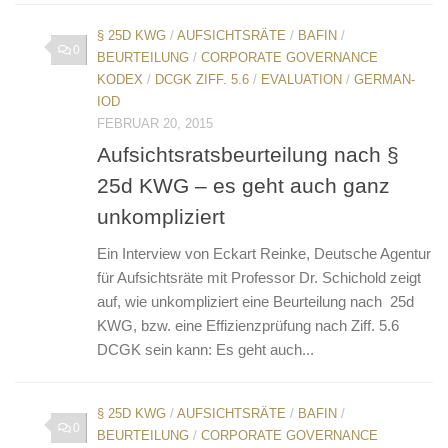
§ 25D KWG
/
AUFSICHTSRÄTE
/
BAFIN
/
0
BEURTEILUNG
/
CORPORATE GOVERNANCE
KODEX
/
DCGK ZIFF. 5.6
/
EVALUATION
/
GERMAN-
IOD
FEBRUAR 20, 2015
Aufsichtsratsbeurteilung nach §
25d KWG – es geht auch ganz
unkompliziert
Ein Interview von Eckart Reinke, Deutsche Agentur
für Aufsichtsräte mit Professor Dr. Schichold zeigt
auf, wie unkompliziert eine Beurteilung nach 25d
KWG, bzw. eine Effizienzprüfung nach Ziff. 5.6
DCGK sein kann: Es geht auch...
§ 25D KWG
/
AUFSICHTSRÄTE
/
BAFIN
/
0
BEURTEILUNG
/
CORPORATE GOVERNANCE