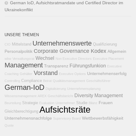
German IoD, Aufsichtsratmandate und Certified Director im
Ukrainekonflikt
UNSERE THEMEN
Unternehmenswerte
Mittelstand
Qualifizierung
CIO
Corporate Governance Kodex
Personalpolitik
Allgemein
Wechsel
wbw
Verwaltungsrat
Non Executive Directors
Executive Placement
Management
Führungsfunkion
Transparenz
Executive
Vorstand
Unternehmenserfolg
Coaching
Gehälter
Executive Options
Compliance
Controlling
Beirat
Qualitätsmanagement
Geschäftsführer
German-IoD
Digitalisierung
Unternehmensplanung
Diversity Management
Wissensmanagement
AREX
Geschäftsbericht
Frauen
Strategie
Studie
Beurteilung
Evaluation
Unternehmer
Bilanz
Aufsichtsräte
Gleichberechtigung
Unternehmensnachfolge
Wettbewerbsfähigkeit
Supervisory Board
Quote