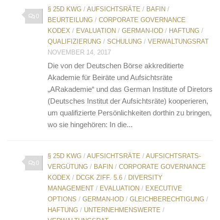
§ 25D KWG
/
AUFSICHTSRÄTE
/
BAFIN
/
0
BEURTEILUNG
/
CORPORATE GOVERNANCE
KODEX
/
EVALUATION
/
GERMAN-IOD
/
HAFTUNG
/
QUALIFIZIERUNG
/
SCHULUNG
/
VERWALTUNGSRAT
NOVEMBER 14, 2017
Die von der Deutschen Börse akkreditierte
Akademie für Beiräte und Aufsichtsräte
„ARakademie“ und das German Institute of Diretors
(Deutsches Institut der Aufsichtsräte) kooperieren,
um qualifizierte Persönlichkeiten dorthin zu bringen,
wo sie hingehören: In die...
§ 25D KWG
/
AUFSICHTSRÄTE
/
AUFSICHTSRATS-
0
VERGÜTUNG
/
BAFIN
/
CORPORATE GOVERNANCE
KODEX
/
DCGK ZIFF. 5.6
/
DIVERSITY
MANAGEMENT
/
EVALUATION
/
EXECUTIVE
OPTIONS
/
GERMAN-IOD
/
GLEICHBERECHTIGUNG
/
HAFTUNG
/
UNTERNEHMENSWERTE
/