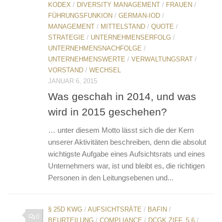
KODEX
/
DIVERSITY MANAGEMENT
/
FRAUEN
/
FÜHRUNGSFUNKION
/
GERMAN-IOD
/
MANAGEMENT
/
MITTELSTAND
/
QUOTE
/
STRATEGIE
/
UNTERNEHMENSERFOLG
/
UNTERNEHMENSNACHFOLGE
/
UNTERNEHMENSWERTE
/
VERWALTUNGSRAT
/
VORSTAND
/
WECHSEL
JANUAR 6, 2015
Was geschah in 2014, und was
wird in 2015 geschehen?
… unter diesem Motto lässt sich die der Kern
unserer Aktivitäten beschreiben, denn die absolut
wichtigste Aufgabe eines Aufsichtsrats und eines
Unternehmers war, ist und bleibt es, die richtigen
Personen in den Leitungsebenen und...
§ 25D KWG
/
AUFSICHTSRÄTE
/
BAFIN
/
0
BEURTEILUNG
/
COMPLIANCE
/
DCGK ZIFF. 5.6
/